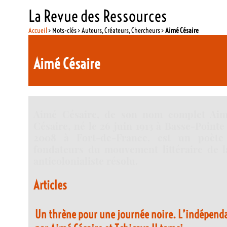
La Revue des Ressources
Accueil
> Mots-clés > Auteurs, Créateurs, Chercheurs >
Aimé Césaire
Aimé Césaire
Aimé Césaire, de son nom complet Ai
Césaire, né le 26 juin 1913 à Basse-Pointe 
2008 à Fort-de-France, est un poète
fondateurs du mouvement littéraire de l
anticolonialiste résolu.
Articles
Un thrène pour une journée noire. L’indépend