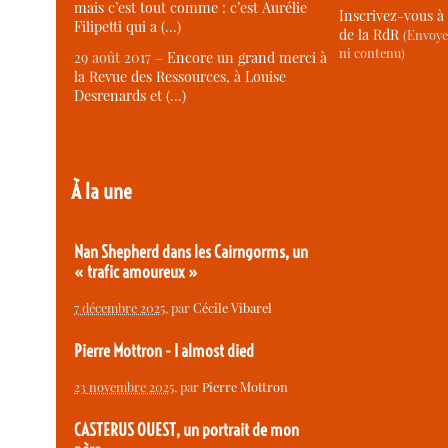
mais c’est tout comme : c’est Aurélie
Inscrivez-vous à 
Filipetti qui a (…)
de la RdR
(Envoye
ni contenu)
29 août 2017 –
Encore un grand merci à
la Revue des Ressources, à Louise
Desrenards et (…)
À la une
Nan Shepherd dans les Cairngorms, un
« trafic amoureux »
7 décembre 2025
, par
Cécile Vibarel
Pierre Mottron - I almost died
23 novembre 2025
, par
Pierre Mottron
CASTERUS OUEST, un portrait de mon