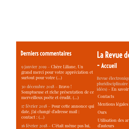
Derniers commentaires
La Revue d
-
Accueil
9 janvier 2019 –
Chère Liliane, Un
grand merci pour votre appréciation et
surtout pour votre (…)
Revue électroniqu
pluridisciplinaire 
30 décembre 2018 –
Bravo !
idées) -
En savoi
Somptueuse et riche présentation de ce
Contacts
merveilleux poète et érudit. (…)
Mentions légales
17 février 2018 –
Pour cette annonce qui
date, j’ai changé d’adresse mail :
Ours
contact : (…)
Utilisation des ar
d’auteurs
16 février 2018 –
C’était même pas lui,