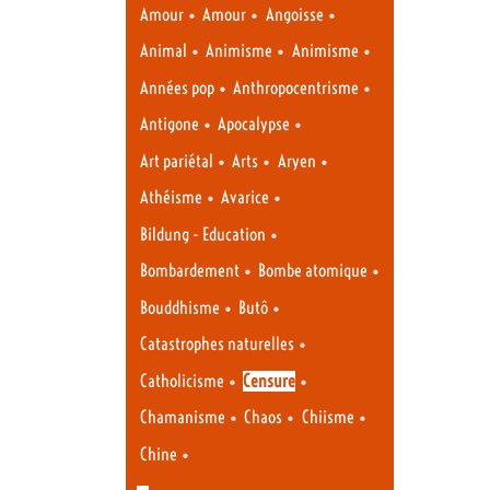
•
•
•
Amour
Amour
Angoisse
•
•
•
Animal
Animisme
Animisme
•
•
Années pop
Anthropocentrisme
•
•
Antigone
Apocalypse
•
•
•
Art pariétal
Arts
Aryen
•
•
Athéisme
Avarice
•
Bildung - Education
•
•
Bombardement
Bombe atomique
•
•
Bouddhisme
Butô
•
Catastrophes naturelles
•
•
Catholicisme
Censure
•
•
•
Chamanisme
Chaos
Chiisme
•
Chine