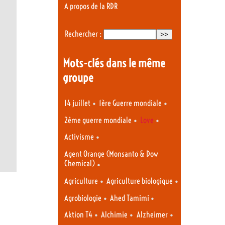
A propos de la RDR
Rechercher :
Mots-clés dans le même
groupe
•
•
14 juillet
1ère Guerre mondiale
•
•
2ème guerre mondiale
Love
•
Activisme
Agent Orange (Monsanto & Dow
Chemical)
•
•
•
Agriculture
Agriculture biologique
•
•
Agrobiologie
Ahed Tamimi
•
•
•
Aktion T4
Alchimie
Alzheimer