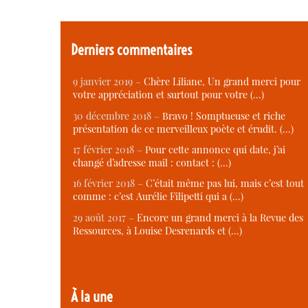
Derniers commentaires
9 janvier 2019 –
Chère Liliane, Un grand merci pour
votre appréciation et surtout pour votre (…)
30 décembre 2018 –
Bravo ! Somptueuse et riche
présentation de ce merveilleux poète et érudit. (…)
17 février 2018 –
Pour cette annonce qui date, j’ai
changé d’adresse mail : contact : (…)
16 février 2018 –
C’était même pas lui, mais c’est tout
comme : c’est Aurélie Filipetti qui a (…)
29 août 2017 –
Encore un grand merci à la Revue des
Ressources, à Louise Desrenards et (…)
À la une