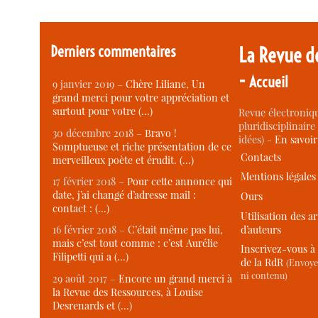
Derniers commentaires
La Revue d
-
Accueil
9 janvier 2019 –
Chère Liliane, Un
grand merci pour votre appréciation et
surtout pour votre (…)
Revue électroniqu
pluridisciplinaire 
30 décembre 2018 –
Bravo !
idées) -
En savoi
Somptueuse et riche présentation de ce
Contacts
merveilleux poète et érudit. (…)
Mentions légales
17 février 2018 –
Pour cette annonce qui
date, j’ai changé d’adresse mail :
Ours
contact : (…)
Utilisation des ar
d’auteurs
16 février 2018 –
C’était même pas lui,
mais c’est tout comme : c’est Aurélie
Inscrivez-vous à 
Filipetti qui a (…)
de la RdR
(Envoye
ni contenu)
29 août 2017 –
Encore un grand merci à
la Revue des Ressources, à Louise
Desrenards et (…)