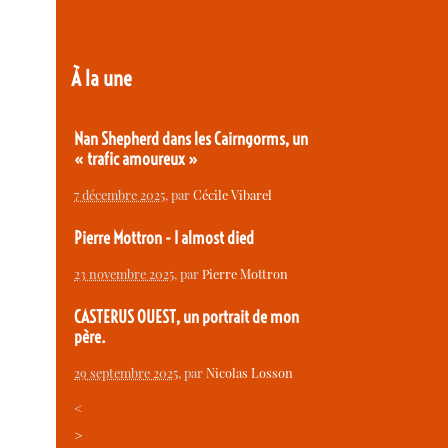
À la une
Nan Shepherd dans les Cairngorms, un
« trafic amoureux »
7 décembre 2025
, par
Cécile Vibarel
Pierre Mottron - I almost died
23 novembre 2025
, par
Pierre Mottron
CASTERUS OUEST, un portrait de mon
père.
29 septembre 2025
, par
Nicolas Losson
<
>