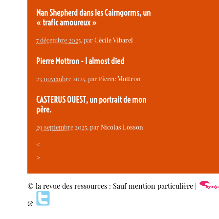
Nan Shepherd dans les Cairngorms, un
« trafic amoureux »
7 décembre 2025
, par
Cécile Vibarel
Pierre Mottron - I almost died
23 novembre 2025
, par
Pierre Mottron
CASTERUS OUEST, un portrait de mon
père.
29 septembre 2025
, par
Nicolas Losson
<
>
© la revue des ressources : Sauf mention particulière |
&