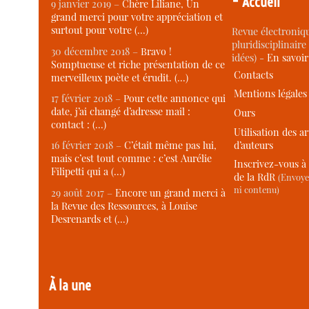
Accueil
9 janvier 2019 –
Chère Liliane, Un
grand merci pour votre appréciation et
surtout pour votre (…)
Revue électroniqu
pluridisciplinaire 
30 décembre 2018 –
Bravo !
idées) -
En savoi
Somptueuse et riche présentation de ce
Contacts
merveilleux poète et érudit. (…)
Mentions légales
17 février 2018 –
Pour cette annonce qui
date, j’ai changé d’adresse mail :
Ours
contact : (…)
Utilisation des ar
d’auteurs
16 février 2018 –
C’était même pas lui,
mais c’est tout comme : c’est Aurélie
Inscrivez-vous à 
Filipetti qui a (…)
de la RdR
(Envoye
ni contenu)
29 août 2017 –
Encore un grand merci à
la Revue des Ressources, à Louise
Desrenards et (…)
À la une