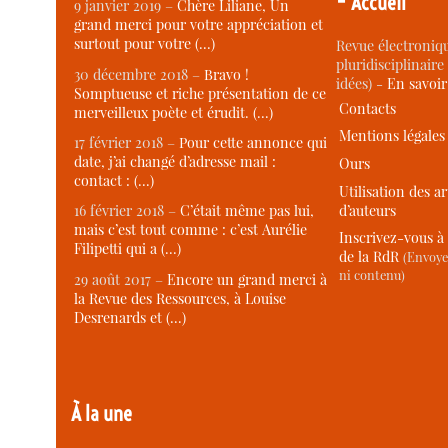
Accueil
9 janvier 2019 –
Chère Liliane, Un
grand merci pour votre appréciation et
surtout pour votre (…)
Revue électroniqu
pluridisciplinaire 
30 décembre 2018 –
Bravo !
idées) -
En savoi
Somptueuse et riche présentation de ce
Contacts
merveilleux poète et érudit. (…)
Mentions légales
17 février 2018 –
Pour cette annonce qui
date, j’ai changé d’adresse mail :
Ours
contact : (…)
Utilisation des ar
d’auteurs
16 février 2018 –
C’était même pas lui,
mais c’est tout comme : c’est Aurélie
Inscrivez-vous à 
Filipetti qui a (…)
de la RdR
(Envoye
ni contenu)
29 août 2017 –
Encore un grand merci à
la Revue des Ressources, à Louise
Desrenards et (…)
À la une