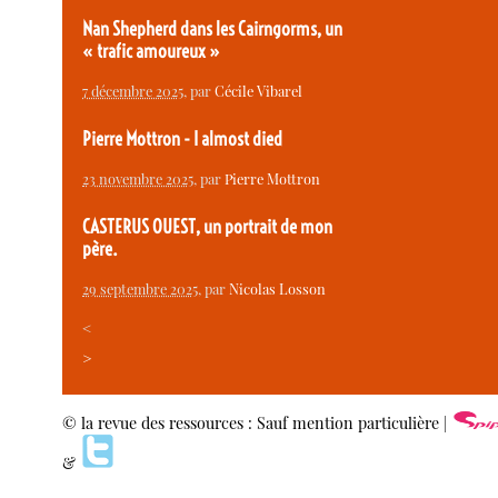
Nan Shepherd dans les Cairngorms, un
« trafic amoureux »
7 décembre 2025
, par
Cécile Vibarel
Pierre Mottron - I almost died
23 novembre 2025
, par
Pierre Mottron
CASTERUS OUEST, un portrait de mon
père.
29 septembre 2025
, par
Nicolas Losson
<
>
© la revue des ressources : Sauf mention particulière |
&