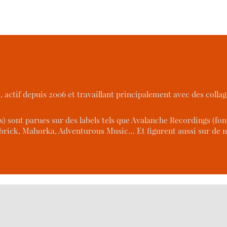
s, actif depuis 2006 et travaillant principalement avec des coll
 sont parues sur des labels tels que Avalanche Recordings (fon
rick, Mahorka, Adventurous Music… Et figurent aussi sur de n