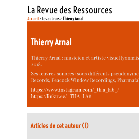
La Revue des Ressources
Accueil
> Les auteurs >
Thierry Arnal
Thierry Arnal
Thierry Arnal : musicien et artiste visuel lyonnai
2018.
Ses œuvres sonores (sous différents pseudonymes)
Records, Peacock Window Recordings, Pharmafab
https://www.instagram.com/_th.a_lab_/
https://linktr.ee/_THA_LAB_
Articles de cet auteur (1)