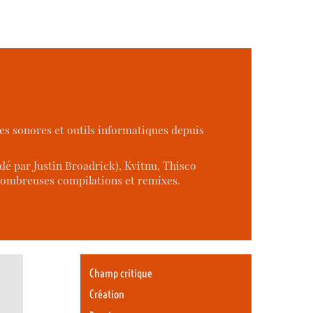
ages sonores et outils informatiques depuis
dé par Justin Broadrick), Kvitnu, Thisco
ombreuses compilations et remixes.
Champ critique
Création