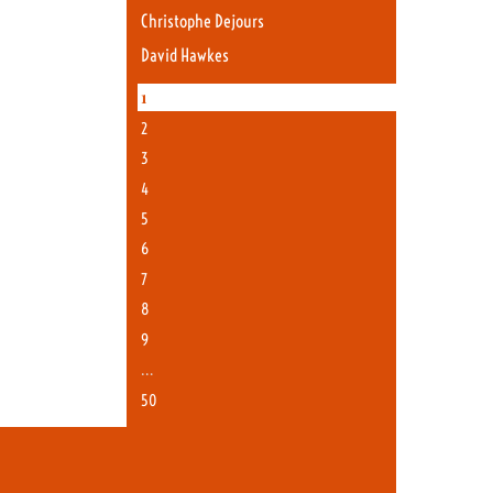
Christophe Dejours
David Hawkes
1
2
3
4
5
6
7
8
9
…
50