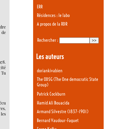
ERR
Résidences : le labo
A propos de la RDR
ndre
t de
Rechercher :
Les auteurs
978.
cité
doriankivabien
« Tu
The ODSG (The One democratic State
Group)
Patrick Cockburn
vécu
Hamid Ali Bouacida
res,
Armand Silvestre (1837-1901)
les
Bernard Vaudour-Faguet