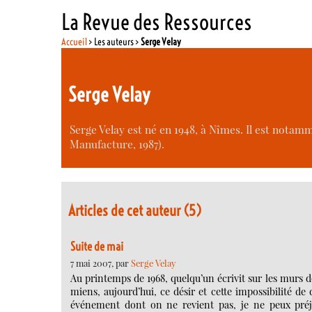
La Revue des Ressources
Accueil
> Les auteurs >
Serge Velay
Serge Velay
Serge Velay est né en 1948, à Nîmes. Il est notam
Manufacture, 1987).
Articles de cet auteur (5)
Suite de mai
7 mai 2007, par
Serge Velay
Au printemps de 1968, quelqu’un écrivit sur les murs de 
miens, aujourd’hui, ce désir et cette impossibilité de
événement dont on ne revient pas, je ne peux pré