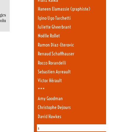
Franz Kafka
Haneen Elamassie (graphiste)
ges
Igino Ugo Tarchetti
olu
Juliette Gheerbrant
Noëlle Rollet
Ramon Diaz-Eterovic
Renaud Schaffhauser
Rocco Rorandelli
Sebastien Ayreault
Victor Hérault
***
Amy Goodman
Christophe Dejours
David Hawkes
1