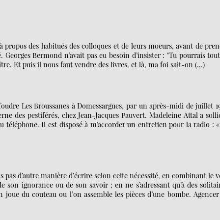
 à propos des habitués des colloques et de leurs moeurs, avant de pre
é. Georges Bermond n’avait pas eu besoin d’insister : "Tu pourrais tou
tre. Et puis il nous faut vendre des livres, et là, ma foi sait-on (…)
foudre Les Broussanes à Domessargues, par un après-midi de juillet 1
rne des pestiférés, chez Jean-Jacques Pauvert. Madeleine Attal a solli
éléphone. Il est disposé à m’accorder un entretien pour la radio : 
is pas d’autre manière d’écrire selon cette nécessité, en combinant le 
 de son ignorance ou de son savoir ; en ne s’adressant qu’à des solitai
n joue du couteau ou l’on assemble les pièces d’une bombe. Agencer 