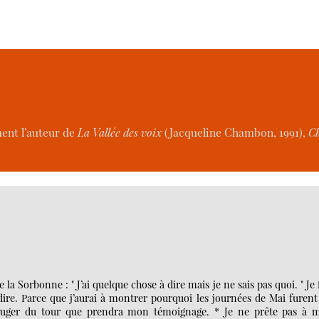
ment l’auteur de
La Vallée des voix
(Jacqueline Chambon, 1991),
Ch
la Sorbonne : " J’ai quelque chose à dire mais je ne sais pas quoi. " Je 
 dire. Parce que j’aurai à montrer pourquoi les journées de Mai furen
juger du tour que prendra mon témoignage. * Je ne prête pas à 