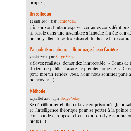
propos (…)
Un colloque
22 juin 2004, par
Serge Velay
Où l’on voit l’auteur exposer certaines considérations
la parole dans une assemblée à laquelle il a été convi
même y aller. Tu es trop discret, tu dois te faire connaî
J’ai oublié ma phrase... Hommage à Jean Carrière
5 août 2012, par
Serge Velay
« Soyez réalistes, demandez l’impossible. » Coups de 
Il vient de publier Lazare, le premier tome de La Cave
pour moi un rendez-vous. Nous nous sommes parlé au t
ne peux pas (…)
Méthode
12 juillet 2009, par
Serge Velay
Se débâillonner et libérer la vie emprisonnée. Je ne sa
et l’intelligence théorique pour se porter à la pointe
jamais à des groupes ; et en usant du style comme o
mots (…)