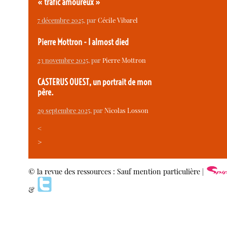
« trafic amoureux »
7 décembre 2025
, par
Cécile Vibarel
Pierre Mottron - I almost died
23 novembre 2025
, par
Pierre Mottron
CASTERUS OUEST, un portrait de mon
père.
29 septembre 2025
, par
Nicolas Losson
<
>
© la revue des ressources : Sauf mention particulière |
&