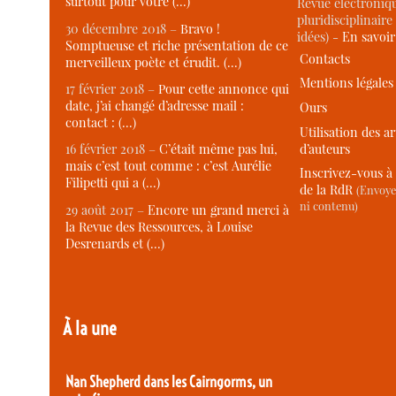
surtout pour votre (…)
Revue électroniqu
pluridisciplinaire 
30 décembre 2018 –
Bravo !
idées) -
En savoi
Somptueuse et riche présentation de ce
Contacts
merveilleux poète et érudit. (…)
Mentions légales
17 février 2018 –
Pour cette annonce qui
date, j’ai changé d’adresse mail :
Ours
contact : (…)
Utilisation des ar
d’auteurs
16 février 2018 –
C’était même pas lui,
mais c’est tout comme : c’est Aurélie
Inscrivez-vous à 
Filipetti qui a (…)
de la RdR
(Envoye
ni contenu)
29 août 2017 –
Encore un grand merci à
la Revue des Ressources, à Louise
Desrenards et (…)
À la une
Nan Shepherd dans les Cairngorms, un