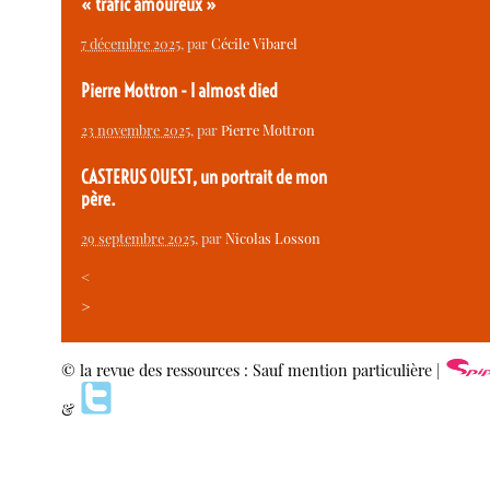
« trafic amoureux »
7 décembre 2025
, par
Cécile Vibarel
Pierre Mottron - I almost died
23 novembre 2025
, par
Pierre Mottron
CASTERUS OUEST, un portrait de mon
père.
29 septembre 2025
, par
Nicolas Losson
<
>
© la revue des ressources : Sauf mention particulière |
&