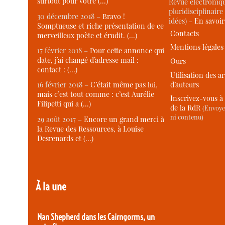
surtout pour votre (…)
Revue électroniqu
pluridisciplinaire 
30 décembre 2018 –
Bravo !
idées) -
En savoi
Somptueuse et riche présentation de ce
Contacts
merveilleux poète et érudit. (…)
Mentions légales
17 février 2018 –
Pour cette annonce qui
date, j’ai changé d’adresse mail :
Ours
contact : (…)
Utilisation des ar
d’auteurs
16 février 2018 –
C’était même pas lui,
mais c’est tout comme : c’est Aurélie
Inscrivez-vous à 
Filipetti qui a (…)
de la RdR
(Envoye
ni contenu)
29 août 2017 –
Encore un grand merci à
la Revue des Ressources, à Louise
Desrenards et (…)
À la une
Nan Shepherd dans les Cairngorms, un