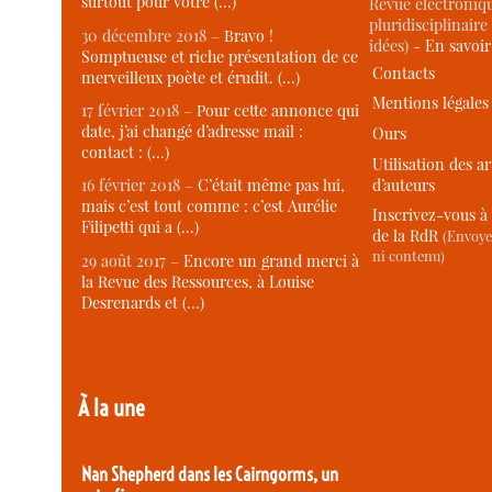
surtout pour votre (…)
Revue électroniqu
pluridisciplinaire 
30 décembre 2018 –
Bravo !
idées) -
En savoi
Somptueuse et riche présentation de ce
Contacts
merveilleux poète et érudit. (…)
Mentions légales
17 février 2018 –
Pour cette annonce qui
date, j’ai changé d’adresse mail :
Ours
contact : (…)
Utilisation des ar
d’auteurs
16 février 2018 –
C’était même pas lui,
mais c’est tout comme : c’est Aurélie
Inscrivez-vous à 
Filipetti qui a (…)
de la RdR
(Envoye
ni contenu)
29 août 2017 –
Encore un grand merci à
la Revue des Ressources, à Louise
Desrenards et (…)
À la une
Nan Shepherd dans les Cairngorms, un