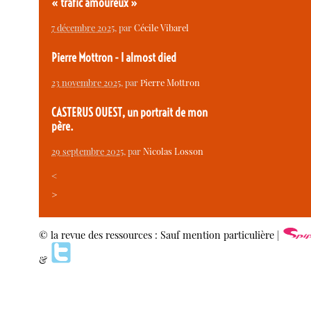
« trafic amoureux »
7 décembre 2025
, par
Cécile Vibarel
Pierre Mottron - I almost died
23 novembre 2025
, par
Pierre Mottron
CASTERUS OUEST, un portrait de mon
père.
29 septembre 2025
, par
Nicolas Losson
<
>
© la revue des ressources : Sauf mention particulière |
&