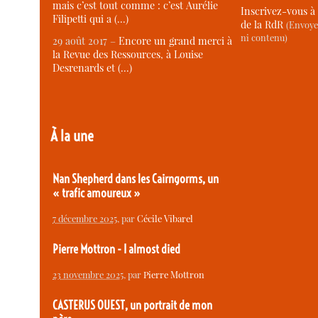
mais c’est tout comme : c’est Aurélie
Inscrivez-vous à 
Filipetti qui a (…)
de la RdR
(Envoye
ni contenu)
29 août 2017 –
Encore un grand merci à
la Revue des Ressources, à Louise
Desrenards et (…)
À la une
Nan Shepherd dans les Cairngorms, un
« trafic amoureux »
7 décembre 2025
, par
Cécile Vibarel
Pierre Mottron - I almost died
23 novembre 2025
, par
Pierre Mottron
CASTERUS OUEST, un portrait de mon