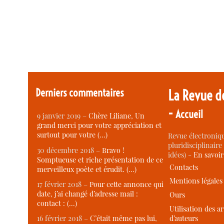
Derniers commentaires
La Revue d
-
Accueil
9 janvier 2019 –
Chère Liliane, Un
grand merci pour votre appréciation et
surtout pour votre (…)
Revue électroniqu
pluridisciplinaire 
30 décembre 2018 –
Bravo !
idées) -
En savoi
Somptueuse et riche présentation de ce
Contacts
merveilleux poète et érudit. (…)
Mentions légales
17 février 2018 –
Pour cette annonce qui
date, j’ai changé d’adresse mail :
Ours
contact : (…)
Utilisation des ar
d’auteurs
16 février 2018 –
C’était même pas lui,