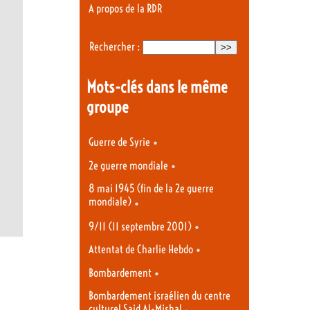
A propos de la RDR
Rechercher :
Mots-clés dans le même
groupe
•
Guerre de Syrie
•
2e guerre mondiale
8 mai 1945 (fin de la 2e guerre
mondiale)
•
•
9/11 (11 septembre 2001)
•
Attentat de Charlie Hebdo
•
Bombardement
Bombardement israélien du centre
culturel Said Al-Mishal
•