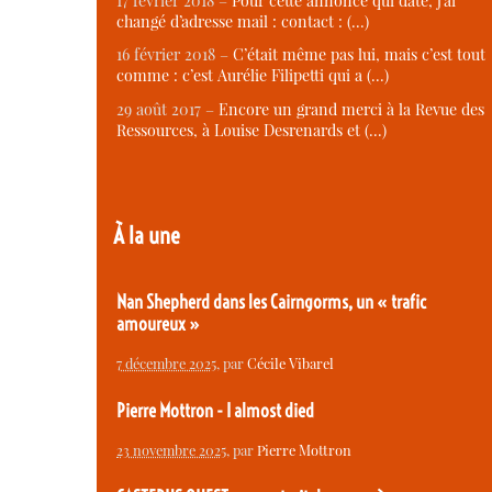
17 février 2018 –
Pour cette annonce qui date, j’ai
changé d’adresse mail : contact : (…)
16 février 2018 –
C’était même pas lui, mais c’est tout
comme : c’est Aurélie Filipetti qui a (…)
29 août 2017 –
Encore un grand merci à la Revue des
Ressources, à Louise Desrenards et (…)
À la une
Nan Shepherd dans les Cairngorms, un « trafic
amoureux »
7 décembre 2025
, par
Cécile Vibarel
Pierre Mottron - I almost died
23 novembre 2025
, par
Pierre Mottron