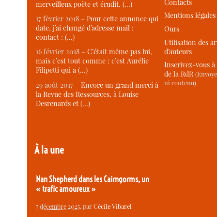
Contacts
merveilleux poète et érudit. (…)
Mentions légales
17 février 2018 –
Pour cette annonce qui
date, j’ai changé d’adresse mail :
Ours
contact : (…)
Utilisation des ar
d’auteurs
16 février 2018 –
C’était même pas lui,
mais c’est tout comme : c’est Aurélie
Inscrivez-vous à 
Filipetti qui a (…)
de la RdR
(Envoye
ni contenu)
29 août 2017 –
Encore un grand merci à
la Revue des Ressources, à Louise
Desrenards et (…)
À la une
Nan Shepherd dans les Cairngorms, un
« trafic amoureux »
7 décembre 2025
, par
Cécile Vibarel