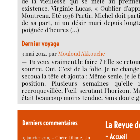
de la vieillesse qui se mêle au premie
existence. Virginie Lucas, « Oublier d’app
Montreau. Eté 1936 Partir. Michel doit part
de sa part, ni un désir muri depuis long
poignée d’heures (…)
Dernier voyage
3 mai 2012, par
Mouloud Akkouche
— Tu veux vraiment le faire ? Elle se reto
sourire. Oui. C’est de la folie. Je ne change
secoua la tête et ajouta : Même seule, je le f
position. Plusieurs semaines qu’elle r
recroquevillée, l’œil scrutant l’horizon. Ma
était beaucoup moins tendue. Sans doute g
Derniers commentaires
La Revue d
-
Accueil
9 janvier 2019 –
Chère Liliane, Un