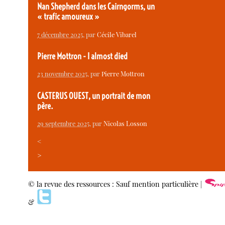
Nan Shepherd dans les Cairngorms, un
« trafic amoureux »
7 décembre 2025
, par
Cécile Vibarel
Pierre Mottron - I almost died
23 novembre 2025
, par
Pierre Mottron
CASTERUS OUEST, un portrait de mon
père.
29 septembre 2025
, par
Nicolas Losson
<
>
© la revue des ressources : Sauf mention particulière |
&