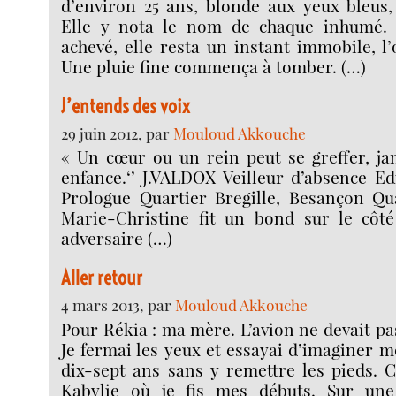
d’environ 25 ans, blonde aux yeux bleus,
Elle y nota le nom de chaque inhumé.
achevé, elle resta un instant immobile, l’
Une pluie fine commença à tomber. (…)
J’entends des voix
29 juin 2012, par
Mouloud Akkouche
« Un cœur ou un rein peut se greffer, ja
enfance.‘’ J.VALDOX Veilleur d’absence Ed
Prologue Quartier Bregille, Besançon Qua
Marie-Christine fit un bond sur le côté
adversaire (…)
Aller retour
4 mars 2013, par
Mouloud Akkouche
Pour Rékia : ma mère. L’avion ne devait pas
Je fermai les yeux et essayai d’imaginer m
dix-sept ans sans y remettre les pieds. C
Kabylie où je fis mes débuts. Sur une 