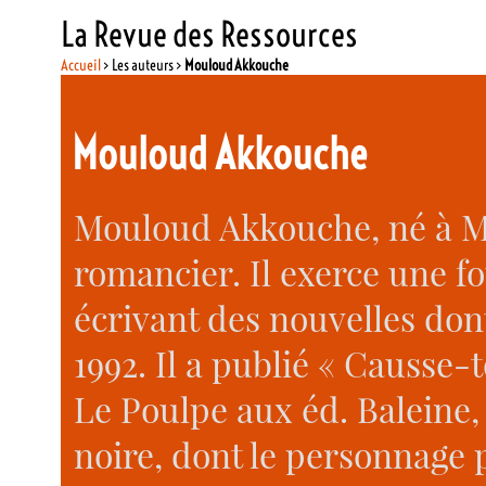
La Revue des Ressources
Accueil
> Les auteurs >
Mouloud Akkouche
Mouloud Akkouche
Mouloud Akkouche, né à Mo
romancier. Il exerce une fo
écrivant des nouvelles don
1992. Il a publié « Causse-t
Le Poulpe aux éd. Baleine,
noire, dont le personnage p