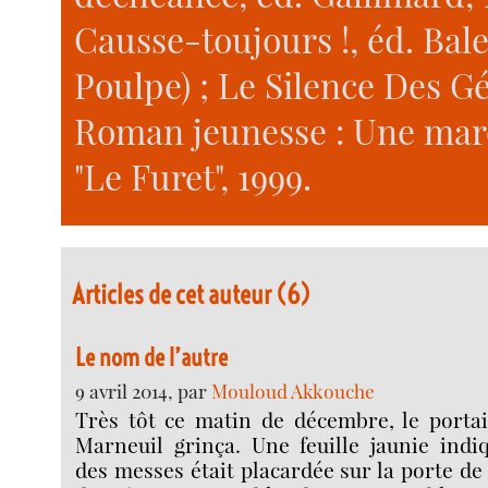
Causse-toujours !, éd. Bale
Poulpe) ; Le Silence Des Gé
Roman jeunesse : Une marqu
"Le Furet", 1999.
Articles de cet auteur (6)
Le nom de l’autre
9 avril 2014, par
Mouloud Akkouche
Très tôt ce matin de décembre, le portai
Marneuil grinça. Une feuille jaunie indi
des messes était placardée sur la porte de