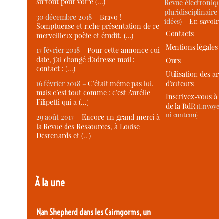
surtout pour votre (…)
Revue électroniqu
pluridisciplinaire 
30 décembre 2018 –
Bravo !
idées) -
En savoi
Somptueuse et riche présentation de ce
Contacts
merveilleux poète et érudit. (…)
Mentions légales
17 février 2018 –
Pour cette annonce qui
date, j’ai changé d’adresse mail :
Ours
contact : (…)
Utilisation des ar
d’auteurs
16 février 2018 –
C’était même pas lui,
mais c’est tout comme : c’est Aurélie
Inscrivez-vous à 
Filipetti qui a (…)
de la RdR
(Envoye
ni contenu)
29 août 2017 –
Encore un grand merci à
la Revue des Ressources, à Louise
Desrenards et (…)
À la une
Nan Shepherd dans les Cairngorms, un