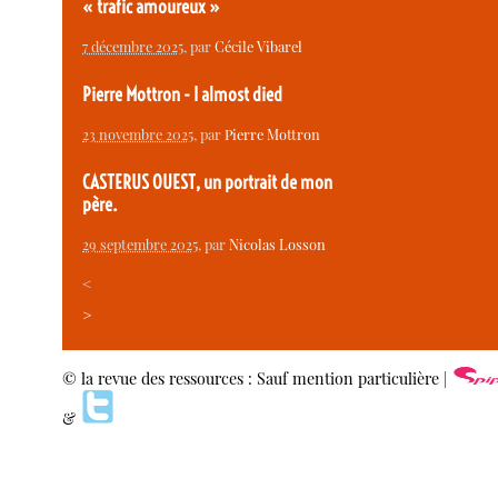
« trafic amoureux »
7 décembre 2025
, par
Cécile Vibarel
Pierre Mottron - I almost died
23 novembre 2025
, par
Pierre Mottron
CASTERUS OUEST, un portrait de mon
père.
29 septembre 2025
, par
Nicolas Losson
<
>
© la revue des ressources : Sauf mention particulière |
&