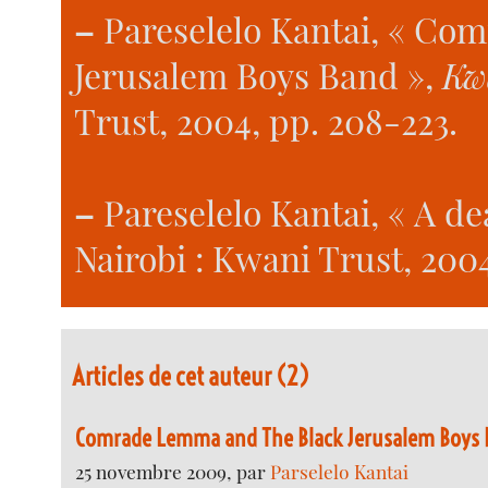
–
Pareselelo Kantai, « C
Jerusalem Boys Band »,
Kw
Trust, 2004, pp. 208-223.
–
Pareselelo Kantai, « A de
Nairobi : Kwani Trust, 200
Articles de cet auteur (2)
Comrade Lemma and The Black Jerusalem Boys
25 novembre 2009, par
Parselelo Kantai