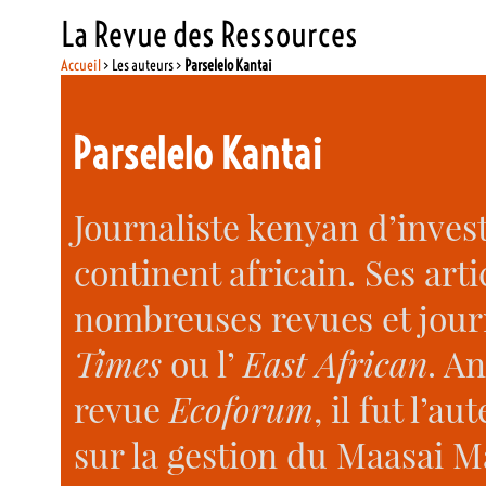
La Revue des Ressources
Accueil
> Les auteurs >
Parselelo Kantai
Parselelo Kantai
Journaliste kenyan d’inves
continent africain. Ses art
nombreuses revues et jou
Times
ou l’
East African
. A
revue
Ecoforum
, il fut l’
sur la gestion du Maasai M