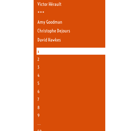
Victor Hérault
***
Amy Goodman
Christophe Dejours
David Hawkes
1
2
3
4
5
6
7
8
9
…