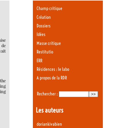
Champ critique
Création
Dossiers
Idées
nise
Masse critique
n de
vait
Restitutio
ERR
Résidences : le labo
A propos de la RDR
the
ing
hing
Rechercher :
Les auteurs
doriankivabien