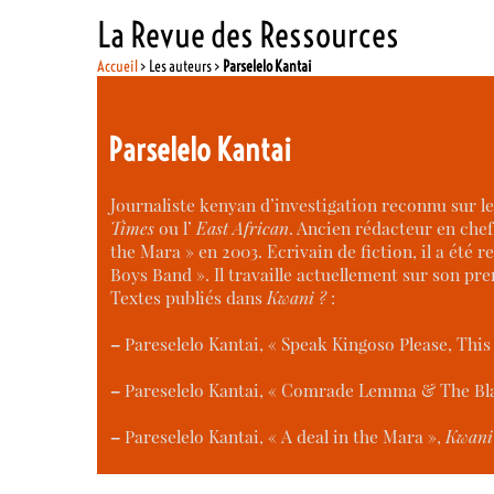
La Revue des Ressources
Accueil
> Les auteurs >
Parselelo Kantai
Parselelo Kantai
Journaliste kenyan d’investigation reconnu sur l
Times
ou l’
East African
. Ancien rédacteur en chef
the Mara » en 2003. Ecrivain de fiction, il a ét
Boys Band ». Il travaille actuellement sur son p
Textes publiés dans
Kwani ?
:
–
Pareselelo Kantai, « Speak Kingoso Please, This
–
Pareselelo Kantai, « Comrade Lemma & The Bla
–
Pareselelo Kantai, « A deal in the Mara »,
Kwani