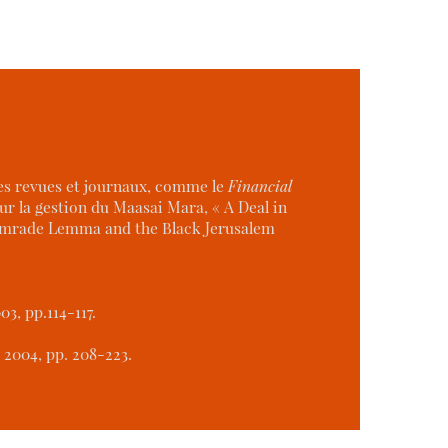
ses revues et journaux, comme le
Financial
sur la gestion du Maasai Mara, « A Deal in
« Comrade Lemma and the Black Jerusalem
03, pp.114-117.
, 2004, pp. 208-223.