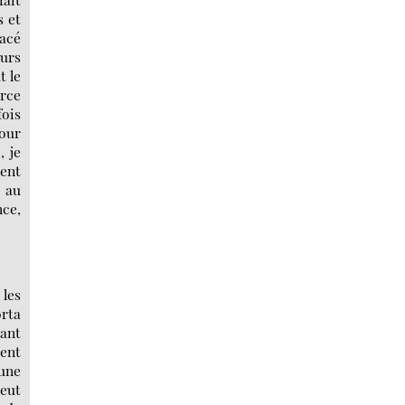
s et
lacé
eurs
t le
arce
fois
pour
, je
cent
u au
nce,
 les
orta
lant
ient
 une
’eut