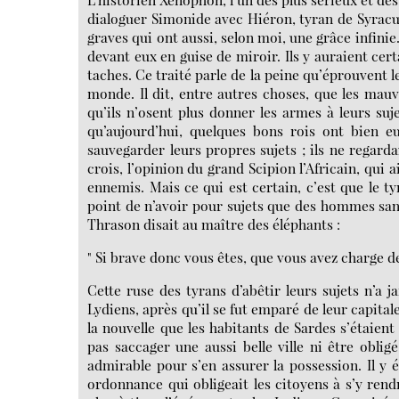
dialoguer Simonide avec Hiéron, tyran de Syracuse
graves qui ont aussi, selon moi, une grâce infinie.
devant eux en guise de miroir. Ils y auraient cer
taches. Ce traité parle de la peine qu’éprouvent le
monde. Il dit, entre autres choses, que les mau
qu’ils n’osent plus donner les armes à leurs suj
qu’aujourd’hui, quelques bons rois ont bien eu
sauvegarder leurs propres sujets ; ils ne regard
crois, l’opinion du grand Scipion l’Africain, qui 
ennemis. Mais ce qui est certain, c’est que le ty
point de n’avoir pour sujets que des hommes sans 
Thrason disait au maître des éléphants :
" Si brave donc vous êtes, que vous avez charge de
Cette ruse des tyrans d’abêtir leurs sujets n’a 
Lydiens, après qu’il se fut emparé de leur capitale
la nouvelle que les habitants de Sardes s’étaient 
pas saccager une aussi belle ville ni être oblig
admirable pour s’en assurer la possession. Il y é
ordonnance qui obligeait les citoyens à s’y rendre