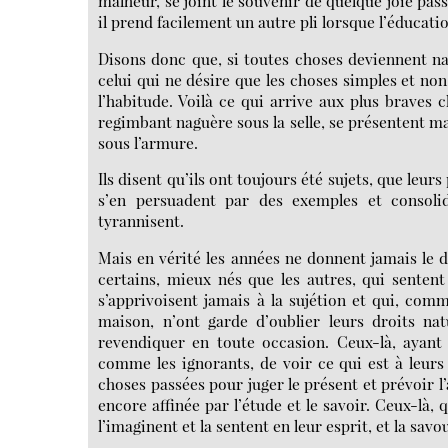
malheur, se joint le souvenir de quelque joie pass
il prend facilement un autre pli lorsque l’éducatio
Disons donc que, si toutes choses deviennent nat
celui qui ne désire que les choses simples et non 
l’habitude. Voilà ce qui arrive aux plus braves 
regimbant naguère sous la selle, se présentent ma
sous l’armure.
Ils disent qu’ils ont toujours été sujets, que leurs
s’en persuadent par des exemples et consoli
tyrannisent.
Mais en vérité les années ne donnent jamais le dro
certains, mieux nés que les autres, qui sentent
s’apprivoisent jamais à la sujétion et qui, com
maison, n’ont garde d’oublier leurs droits nat
revendiquer en toute occasion. Ceux-là, ayant 
comme les ignorants, de voir ce qui est à leurs
choses passées pour juger le présent et prévoir l’
encore affinée par l’étude et le savoir. Ceux-là,
l’imaginent et la sentent en leur esprit, et la savo