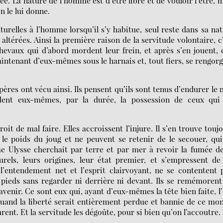
ée. La nature de l’homme est d’être libre et de vouloir l’être, 
n le lui donne.
urelles à l’homme lorsqu’il s’y habitue, seul reste dans sa na
altérées. Ainsi la première raison de la servitude volontaire, c
chevaux qui d’abord mordent leur frein, et après s’en jouent, 
intenant d’eux-mêmes sous le harnais et, tout fiers, se rengor
 pères ont vécu ainsi. Ils pensent qu’ils sont tenus d’endurer le 
dent eux-mêmes, par la durée, la possession de ceux qui 
it de mal faire. Elles accroissent l’injure. Il s’en trouve touj
 le poids du joug et ne peuvent se retenir de le secouer, qu
me Ulysse cherchait par terre et par mer à revoir la fumée d
urels, leurs origines, leur état premier, et s’empressent de
l’entendement net et l’esprit clairvoyant, ne se contentent 
 pieds sans regarder ni derrière ni devant. Ils se remémorent
avenir. Ce sont eux qui, ayant d’eux-mêmes la tête bien faite, l
 quand la liberté serait entièrement perdue et bannie de ce mo
urent. Et la servitude les dégoûte, pour si bien qu’on l’accoutre.