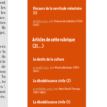
ient
 les
Discours de la servitude volontaire
 les
(1)
nce.
18 juin 2022
, par
Etienne de la Boétie (1530-
ates
1563)
 Ils
gré,
Articles de cette rubrique
(21…)
ivés
e la
 ils
Le destin de la culture
i le
s de
14 avril 2022
, par
Nicolas Berdiaev (1874-
 bon
1947)
. Tu
La désobéissance civile (2)
, tu
s ".
12 octobre 2021
, par
Henri David Thoreau
ussi
(1817-1862)
rée,
La désobéissance civile (1)