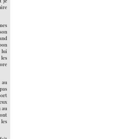
t je
uire
mmes
ison
rand
bon
 lui
 les
core
é au
 pas
mort
ieux
u au
sont
 les
fait