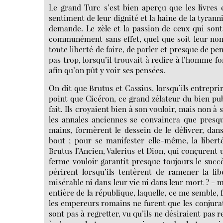
Le grand Turc s’est bien aperçu que les livres
sentiment de leur dignité et la haine de la tyrann
demande. Le zèle et la passion de ceux qui sont r
communément sans effet, quel que soit leur nomb
toute liberté de faire, de parler et presque de pe
pas trop, lorsqu’il trouvait à redire à l’homme fo
afin qu’on pût y voir ses pensées.
On dit que Brutus et Cassius, lorsqu’ils entrepri
point que Cicéron, ce grand zélateur du bien publ
fait. Ils croyaient bien à son vouloir, mais non 
les annales anciennes se convaincra que presq
mains, formèrent le dessein de le délivrer, dan
bout ; pour se manifester elle-même, la libert
Brutus l’Ancien, Valerius et Dion, qui conçurent u
ferme vouloir garantit presque toujours le succès
périrent lorsqu’ils tentèrent de ramener la li
misérable ni dans leur vie ni dans leur mort ? -
entière de la république, laquelle, ce me semble,
les empereurs romains ne furent que les conjurat
sont pas à regretter, vu qu’ils ne désiraient pas