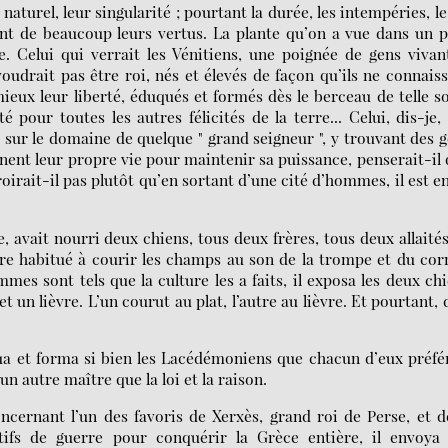
aturel, leur singularité ; pourtant la durée, les intempéries, le
t de beaucoup leurs vertus. La plante qu’on a vue dans un 
. Celui qui verrait les Vénitiens, une poignée de gens vivan
oudrait pas être roi, nés et élevés de façon qu’ils ne connais
ieux leur liberté, éduqués et formés dès le berceau de telle s
é pour toutes les autres félicités de la terre... Celui, dis-je,
te sur le domaine de quelque " grand seigneur ", y trouvant des 
nent leur propre vie pour maintenir sa puissance, penserait-il
rait-il pas plutôt qu’en sortant d’une cité d’hommes, il est e
, avait nourri deux chiens, tous deux frères, tous deux allaité
utre habitué à courir les champs au son de la trompe et du cor
s sont tels que la culture les a faits, il exposa les deux ch
 un lièvre. L’un courut au plat, l’autre au lièvre. Et pourtant, 
uqua et forma si bien les Lacédémoniens que chacun d’eux préfé
n autre maître que la loi et la raison.
oncernant l’un des favoris de Xerxès, grand roi de Perse, et 
atifs de guerre pour conquérir la Grèce entière, il envoya 