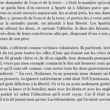
r demander de l’eau et de la terre - c’était la manière qu’ava
l se garda bien d’en envoyer à Sparte ni à Athènes parce que
ius en avait envoyés auparavant, les avaient jetés, les uns dans
Allez-y, prenez là de l’eau et de la terre, et portez-les à votre pri
 la moindre parole, on attentât à leur liberté. Les Sparti
nt offensé les dieux, et surtout Talthybie, le dieu des hérauts.
xès deux de leurs concitoyens afin que, disposant d’eux à son 
eurs de son père.
ulis, s’offrirent comme victimes volontaires. Ils partirent. Arr
u roi pour toutes les villes d’Asie qui étaient sur les côtes d
ur fit grande chère et, de fil en aiguille, leur demanda pourquoi
dit-il, voyez par mon exemple comment le Roi sait honorer ceux qu
et qu’il vous eût connus, vous seriez tous les deux gouverneur
ndirent : " En ceci, Hydarnes, tu ne pourrais nous donner un
nous promets, tu ignores entièrement celui dont NOUS jouissons
el goût délicieux a la liberté. Or si tu en avais seulement goûté
ec la lance et le bouclier, mais avec les dents et avec les ongle
arlait ici selon l’éducation qu’il avait reçue. Car il était a
il n’avait jamais joui qu’aux Lacédémoniens, qui l’avaient savou