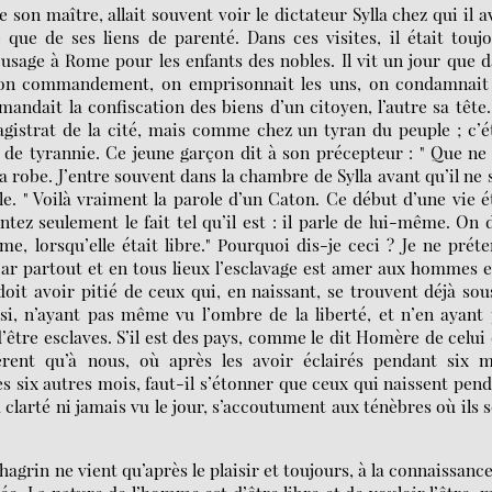
 son maître, allait souvent voir le dictateur Sylla chez qui il a
 que de ses liens de parenté. Dans ces visites, il était touj
sage à Rome pour les enfants des nobles. Il vit un jour que 
 son commandement, on emprisonnait les uns, on condamnait 
demandait la confiscation des biens d’un citoyen, l’autre sa tête
strat de la cité, mais comme chez un tyran du peuple ; c’é
e de tyrannie. Ce jeune garçon dit à son précepteur : " Que n
robe. J’entre souvent dans la chambre de Sylla avant qu’il ne 
ville. " Voilà vraiment la parole d’un Caton. Ce début d’une vie é
tez seulement le fait tel qu’il est : il parle de lui-même. On 
e, lorsqu’elle était libre." Pourquoi dis-je ceci ? Je ne prét
, car partout et en tous lieux l’esclavage est amer aux hommes e
oit avoir pitié de ceux qui, en naissant, se trouvent déjà sou
si, n’ayant pas même vu l’ombre de la liberté, et n’en ayant
d’être esclaves. S’il est des pays, comme le dit Homère de celui
érent qu’à nous, où après les avoir éclairés pendant six m
 les six autres mois, faut-il s’étonner que ceux qui naissent pen
la clarté ni jamais vu le jour, s’accoutument aux ténèbres où ils 
hagrin ne vient qu’après le plaisir et toujours, à la connaissanc