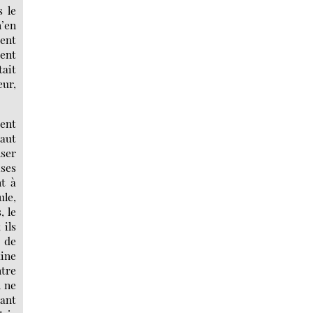
s le
n’en
tent
vent
tait
eur,
rent
haut
lser
ses
nt à
ule,
, le
 ils
n de
uine
ntre
n ne
hant