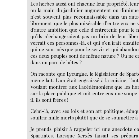
Les herbes aussi ont chacune leur propriété, leur n
ou la main du jardinier augmentent ou diminuen
n’est souvent plus reconnaissable dans un autre
librement que le plus misérable d’entre eux ne v
d’autre ambition que celle d’entretenir pour le m
qu’ils n’échangeraient pas un brin de leur libert
verrait ces personnes-là, et qui s’en irait ensui
qui ne sont nés que pour le servir et qui abandon
ces deux peuples sont de même nature ? Ou ne croi
dans un parc de bêtes ?
On raconte que Lycurgue, le législateur de Sparte
même lait. L’un était engraissé à la cuisine, l’a
Voulant montrer aux Lacédémoniens que les homme
sur la place publique et mit entre eux une soupe et
il, ils sont frères !
Celui-là, avec ses lois et son art politique, éd
souffrir mille morts plutôt que de se soumettre à u
Je prends plaisir à rappeler ici une anecdote c
Spartiates. Lorsque Xerxès faisait ses prépar