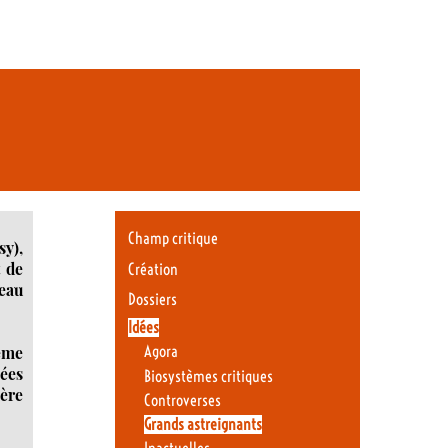
Champ critique
sy),
t de
Création
beau
Dossiers
Idées
ème
Agora
dées
Biosystèmes critiques
ière
Controverses
Grands astreignants