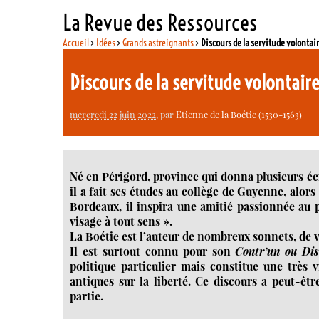
La Revue des Ressources
Accueil
>
Idées
>
Grands astreignants
>
Discours de la servitude volontai
Discours de la servitude volontair
mercredi 22 juin 2022
, par
Etienne de la Boétie (1530-1563)
Né en Périgord, province qui donna plusieurs éc
il a fait ses études au collège de Guyenne, alor
Bordeaux, il inspira une amitié passionnée au 
visage à tout sens ».
La Boétie est l’auteur de nombreux sonnets, de v
Il est surtout connu pour son
Contr’un ou Dis
politique particulier mais constitue une très 
antiques sur la liberté. Ce discours a peut-êtr
partie.