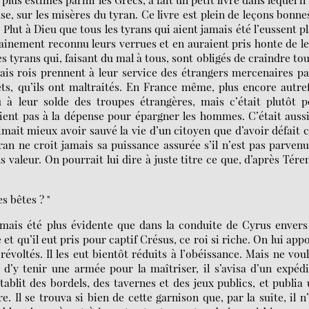
, sur les misères du tyran. Ce livre est plein de leçons bonne
 Plut à Dieu que tous les tyrans qui aient jamais été l’eussent p
tainement reconnu leurs verrues et en auraient pris honte de l
s tyrans qui, faisant du mal à tous, sont obligés de craindre tou
vais rois prennent à leur service des étrangers mercenaires p
ets, qu’ils ont maltraités. En France même, plus encore autre
 à leur solde des troupes étrangères, mais c’était plutôt 
aient pas à la dépense pour épargner les hommes. C’était aussi
aimait mieux avoir sauvé la vie d’un citoyen que d’avoir défait 
ran ne croit jamais sa puissance assurée s’il n’est pas parven
valeur. On pourrait lui dire à juste titre ce que, d’après Tére
s bêtes ? "
jamais été plus évidente que dans la conduite de Cyrus envers
 et qu’il eut pris pour captif Crésus, ce roi si riche. On lui app
révoltés. Il les eut bientôt réduits à l’obéissance. Mais ne vou
é d’y tenir une armée pour la maîtriser, il s’avisa d’un expéd
tablit des bordels, des tavernes et des jeux publics, et publia
. Il se trouva si bien de cette garnison que, par la suite, il n