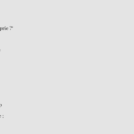
prie ?"
e
p
 ;