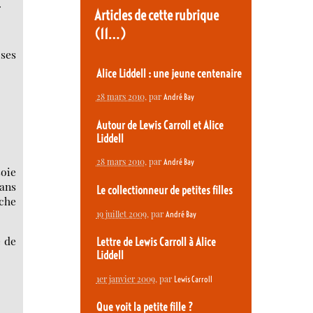
.
Articles de cette rubrique
(11…)
 ses
Alice Liddell : une jeune centenaire
28 mars 2010
, par
André Bay
Autour de Lewis Carroll et Alice
Liddell
28 mars 2010
, par
André Bay
soie
sans
Le collectionneur de petites filles
uche
19 juillet 2009
, par
André Bay
é de
Lettre de Lewis Carroll à Alice
Liddell
1er janvier 2009
, par
Lewis Carroll
Que voit la petite fille ?