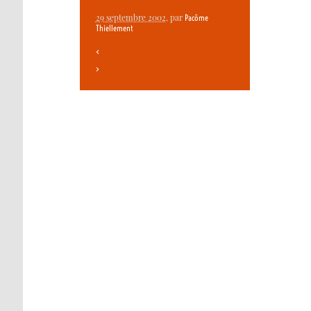
29 septembre 2002
, par
Pacôme
Thiellement
<
>