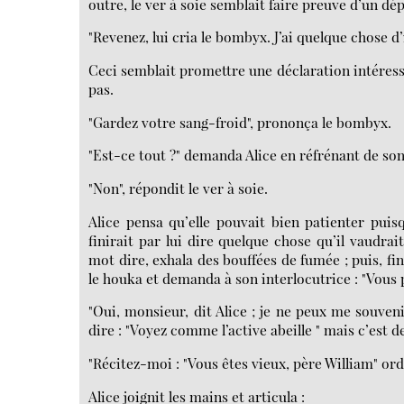
outre, le ver à soie semblait faire preuve d’un dépl
"Revenez, lui cria le bombyx. J’ai quelque chose
Ceci semblait promettre une déclaration intéressa
pas.
"Gardez votre sang-froid", prononça le bombyx.
"Est-ce tout ?" demanda Alice en réfrénant de son
"Non", répondit le ver à soie.
Alice pensa qu’elle pouvait bien patienter puisqu
finirait par lui dire quelque chose qu’il vaudra
mot dire, exhala des bouffées de fumée ; puis, fin
le houka et demanda à son interlocutrice : "Vous 
"Oui, monsieur, dit Alice ; je ne peux me souven
dire : "Voyez comme l’active abeille " mais c’est 
"Récitez-moi : "Vous êtes vieux, père William" ord
Alice joignit les mains et articula :