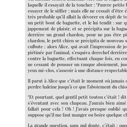
laquelle il essayait de la toucher : "Pauvre petite 
essayer de le siffler ; mais elle ne cessait d’être
très probable qu’il allait la dévorer en dépit de to
un petit bout de baguette, et le lui tendit : sur q
jappement de plaisir, et se précipita sur la bague
derrière un grand chardon, pour ne pas être pi
chardon, le petit chien se précipita de nouveau s
culbute ; alors Alice, qui avait l’impression de 
piétinée par l’animal, s’esquiva derechef derrière
contre la baguette, effectuant chaque fois, en cou
ne cessant de pousser un rauque aboiement, jusqu’
yeux mi-clos, s’asseoir à une distance respectable
Il parut à Alice que c’était le moment où jamais d
perdre haleine jusqu’à ce que l’aboiement du chiot
"Et pourtant, quel gentil petit toutou c’était ! d
s’éventant avec son chapeau. J’aurais bien aimé l
fallait pour cela ! Oh ! J’avais presque oublié q
suppose qu’il me faut manger ou boire quelque ch
La grande question, sans nul doute, c’était : quo