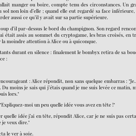
l fallait manger ou boire, compte tenu des circonstances. Un g
 sol non loin d’elle ; quand elle eut regardé sa face inférieure,
arder aussi ce qu’il y avait sur sa partie supérieure.
n coup d’il par-dessus le bord du champignon. Son regard renco
i était assis au sommet du cryptogame, les bras croisés, en t
 la moindre attention à Alice ou à quiconque.
stants durant en silence : finalement le bombyx retira de sa bo
ce :
ncourageant : Alice répondit, non sans quelque embarras : "Je..
 Du moins je sais qui j’étais quand je me suis levée ce matin, 
uis lors."
Expliquez-moi un peu quelle idée vous avez en tête !"
quelle idée j’ai en tête, répondit Alice, car je ne suis pas cert
 je veux dire."
ta le ver à soie.