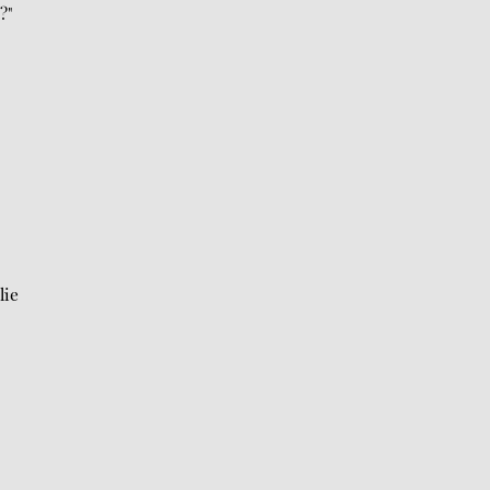
?"
lie