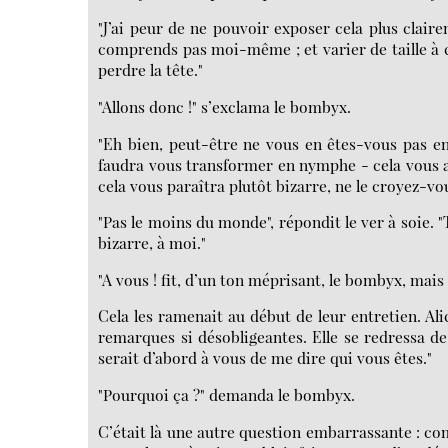
"J’ai peur de ne pouvoir exposer cela plus clair
comprends pas moi-même ; et varier de taille à ce
perdre la tête."
"Allons donc !" s’exclama le bombyx.
"Eh bien, peut-être ne vous en êtes-vous pas en
faudra vous transformer en nymphe - cela vous arr
cela vous paraîtra plutôt bizarre, ne le croyez-vo
"Pas le moins du monde", répondit le ver à soie. "To
bizarre, à moi."
"A vous ! fit, d’un ton méprisant, le bombyx, mais
Cela les ramenait au début de leur entretien. Alic
remarques si désobligeantes. Elle se redressa d
serait d’abord à vous de me dire qui vous êtes."
"Pourquoi ça ?" demanda le bombyx.
C’était là une autre question embarrassante : co