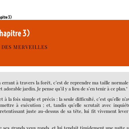
apitre 3)
chapitre 3)
S DES MERVEILLES
n errant à travers la forêt, c’est de reprendre ma taille normale 
adorable jardin. Je pense qu’il y a lieu de s’en tenir à ce plan."
t à la fois simple et précis : la seule difficulté, c’est qu’elle n’a
ettre à exécution ; et, tandis qu’elle scrutait avec inquié
retentissant juste au-dessus de sa tête, lui fit vivement lever
e ses grands yeux ronds, et lui tendait timidement une patte 