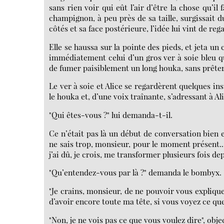
sans rien voir qui eût l’air d’être la chose qu’i
champignon, à peu près de sa taille, surgissait du
côtés et sa face postérieure, l’idée lui vint de reg
Elle se haussa sur la pointe des pieds, et jeta u
immédiatement celui d’un gros ver à soie bleu qu
de fumer paisiblement un long houka, sans prêter
Le ver à soie et Alice se regardèrent quelques in
le houka et, d’une voix traînante, s’adressant à Ali
"Qui êtes-vous ?" lui demanda-t-il.
Ce n’était pas là un début de conversation bien e
ne sais trop, monsieur, pour le moment présent...
j’ai dû, je crois, me transformer plusieurs fois dep
"Qu’entendez-vous par là ?" demanda le bombyx. "
"Je crains, monsieur, de ne pouvoir vous expliquer 
d’avoir encore toute ma tête, si vous voyez ce que
"Non, je ne vois pas ce que vous voulez dire", objec