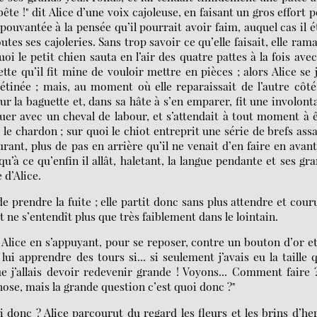
bête !" dit Alice d’une voix cajoleuse, en faisant un gros effort 
 épouvantée à la pensée qu’il pourrait avoir faim, auquel cas il é
utes ses cajoleries. Sans trop savoir ce qu’elle faisait, elle ram
uoi le petit chien sauta en l’air des quatre pattes à la fois ave
tte qu’il fit mine de vouloir mettre en pièces ; alors Alice se 
étinée ; mais, au moment où elle reparaissait de l’autre côt
ur la baguette et, dans sa hâte à s’en emparer, fit une involont
jouer avec un cheval de labour, et s’attendait à tout moment à 
 le chardon ; sur quoi le chiot entreprit une série de brefs ass
rant, plus de pas en arrière qu’il ne venait d’en faire en avant
à ce qu’enfin il allât, haletant, la langue pendante et ses gr
 d’Alice.
e prendre la fuite ; elle partit donc sans plus attendre et cour
 ne s’entendît plus que très faiblement dans le lointain.
it Alice en s’appuyant, pour se reposer, contre un bouton d’or e
ui apprendre des tours si... si seulement j’avais eu la taille q
ue j’allais devoir redevenir grande ! Voyons... Comment faire 
ose, mais la grande question c’est quoi donc ?"
i donc ? Alice parcourut du regard les fleurs et les brins d’he