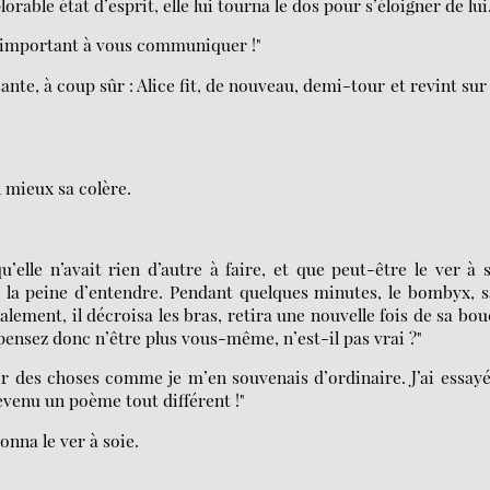
orable état d’esprit, elle lui tourna le dos pour s’éloigner de lui
 d’important à vous communiquer !"
nte, à coup sûr : Alice fit, de nouveau, demi-tour et revint sur
 mieux sa colère.
’elle n’avait rien d’autre à faire, et que peut-être le ver à 
it la peine d’entendre. Pendant quelques minutes, le bombyx, 
alement, il décroisa les bras, retira une nouvelle fois de sa bo
pensez donc n’être plus vous-même, n’est-il pas vrai ?"
ir des choses comme je m’en souvenais d’ordinaire. J’ai essay
devenu un poème tout différent !"
onna le ver à soie.