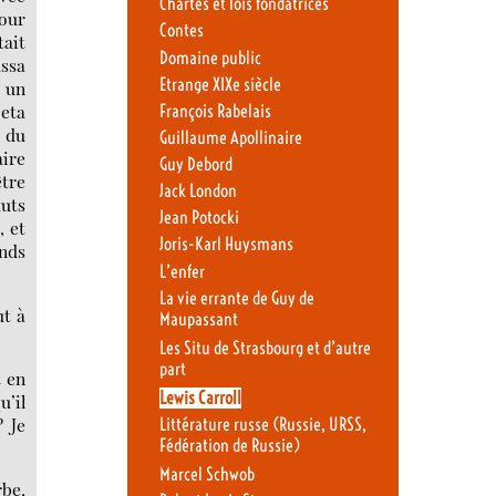
Chartes et lois fondatrices
pour
Contes
tait
Domaine public
assa
Etrange XIXe siècle
c un
jeta
François Rabelais
é du
Guillaume Apollinaire
aire
Guy Debord
être
Jack London
auts
Jean Potocki
, et
Joris-Karl Huysmans
ands
L’enfer
La vie errante de Guy de
ut à
Maupassant
Les Situ de Strasbourg et d’autre
part
t en
Lewis Carroll
u’il
? Je
Littérature russe (Russie, URSS,
Fédération de Russie)
Marcel Schwob
rbe,