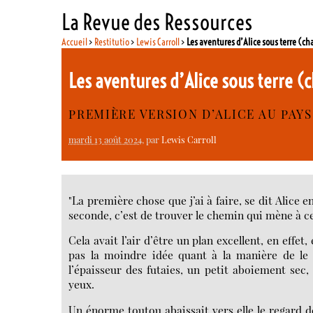
La Revue des Ressources
Accueil
>
Restitutio
>
Lewis Carroll
>
Les aventures d’Alice sous terre (ch
Les aventures d’Alice sous terre (
PREMIÈRE VERSION D’ALICE AU PAY
mardi 13 août 2024
, par
Lewis Carroll
"La première chose que j’ai à faire, se dit Alice e
seconde, c’est de trouver le chemin qui mène à cet 
Cela avait l’air d’être un plan excellent, en effet, e
pas la moindre idée quant à la manière de le m
l’épaisseur des futaies, un petit aboiement sec, 
yeux.
Un énorme toutou abaissait vers elle le regard d