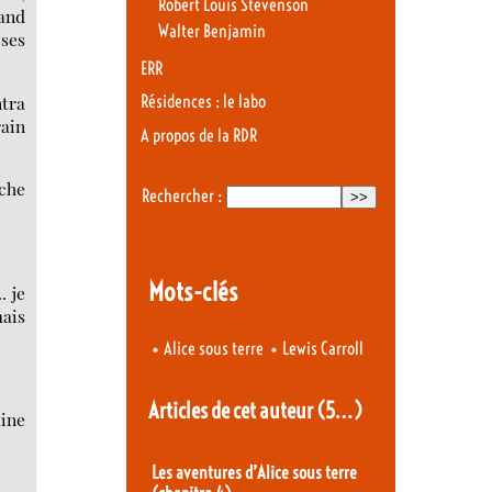
Robert Louis Stevenson
rand
Walter Benjamin
 ses
ERR
ntra
Résidences : le labo
rain
A propos de la RDR
uche
Rechercher :
Mots-clés
. je
mais
•
•
Alice sous terre
Lewis Carroll
Articles de cet auteur
(5…)
aine
Les aventures d’Alice sous terre