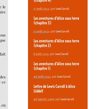
(chapitre 4)
e le
17 août 2024
, par
Lewis Carroll
aire
Les aventures d’Alice sous terre
(chapitre 3)
13 août 2024
, par
Lewis Carroll
vous
 que
Les aventures d’Alice sous terre
(chapitre 2)
fait
8 août 2024
, par
Lewis Carroll
Les aventures d’Alice sous terre
(chapitre 1)
 des
1er août 2024
, par
Lewis Carroll
e ce
Lettre de Lewis Carroll à Alice
Liddell
1er janvier 2009
, par
Lewis Carroll
, en