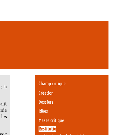
Champ critique
; la
Création
Dossiers
vait
tude
Idées
 les
Masse critique
Restitutio
avec