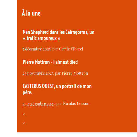
À la une
Nan Shepherd dans les Cairngorms, un
« trafic amoureux »
7 décembre 2025
, par
Cécile Vibarel
Pierre Mottron - I almost died
23 novembre 2025
, par
Pierre Mottron
CASTERUS OUEST, un portrait de mon
père.
29 septembre 2025
, par
Nicolas Losson
<
>