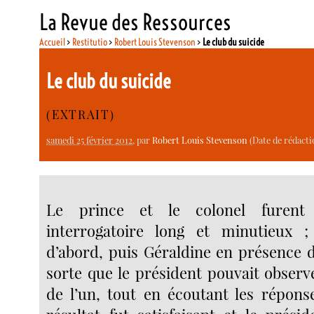
La Revue des Ressources
Accueil
>
Restitutio
>
Robert Louis Stevenson
>
Le club du suicide
Le club du suicide
(EXTRAIT)
samedi 25 février 2012
, par
Robert Louis Stevenson
(Date de rédacti
Le prince et le colonel furen
interrogatoire long et minutieux ;
d’abord, puis Géraldine en présence d
sorte que le président pouvait observ
de l’un, tout en écoutant les réponse