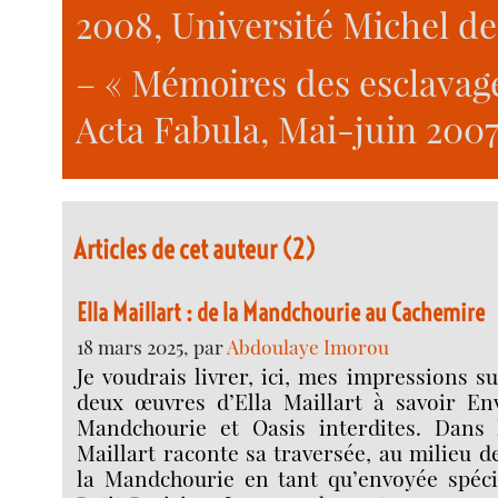
2008, Université Michel d
– « Mémoires des esclavage
Acta Fabula, Mai-juin 2007,
Articles de cet auteur (2)
Ella Maillart : de la Mandchourie au Cachemire
18 mars 2025, par
Abdoulaye Imorou
Je voudrais livrer, ici, mes impressions su
deux œuvres d’Ella Maillart à savoir En
Mandchourie et Oasis interdites. Dans 
Maillart raconte sa traversée, au milieu d
la Mandchourie en tant qu’envoyée spéci