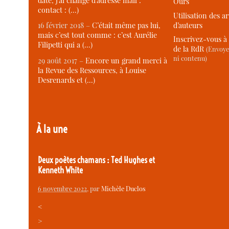
date, j’ai changé d’adresse mail :
Ours
contact : (…)
Utilisation des ar
d’auteurs
16 février 2018 –
C’était même pas lui,
mais c’est tout comme : c’est Aurélie
Inscrivez-vous à 
Filipetti qui a (…)
de la RdR
(Envoye
ni contenu)
29 août 2017 –
Encore un grand merci à
la Revue des Ressources, à Louise
Desrenards et (…)
À la une
Deux poètes chamans : Ted Hughes et
Kenneth White
6 novembre 2022
, par
Michèle Duclos
<
>