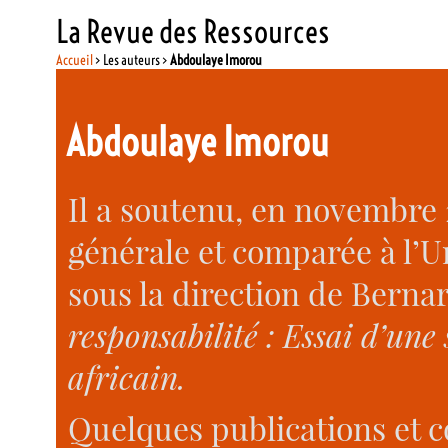
La Revue des Ressources
Accueil
> Les auteurs >
Abdoulaye Imorou
Abdoulaye Imorou
Il a soutenu, en novembre 
générale et comparée à l’U
sous la direction de Berna
responsabilité : Essai d’une 
africain.
Quelques publications et 