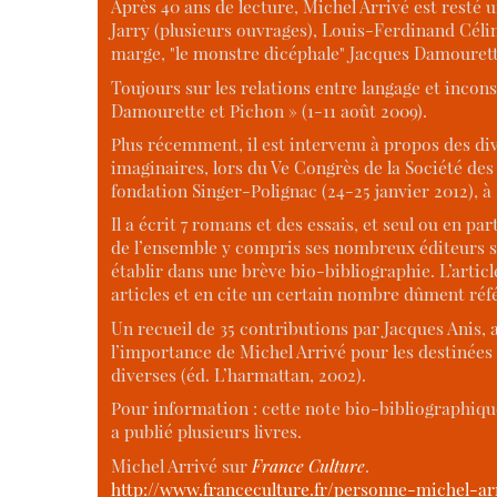
Après 40 ans de lecture, Michel Arrivé est resté u
Jarry (plusieurs ouvrages), Louis-Ferdinand Céli
marge, "le monstre dicéphale" Jacques Damouret
Toujours sur les relations entre langage et incons
Damourette et Pichon » (1-11 août 2009).
Plus récemment, il est intervenu à propos des div
imaginaires, lors du Ve Congrès de la Société de
fondation Singer-Polignac (24-25 janvier 2012), à 
Il a écrit 7 romans et des essais, et seul ou en 
de l’ensemble y compris ses nombreux éditeurs sel
établir dans une brève bio-bibliographie. L’artic
articles et en cite un certain nombre dûment réf
Un recueil de 35 contributions par Jacques Anis,
l’importance de Michel Arrivé pour les destinées 
diverses (éd. L’harmattan, 2002).
Pour information : cette note bio-bibliographiqu
a publié plusieurs livres.
Michel Arrivé sur
France Culture
.
http://www.franceculture.fr/personne-michel-a