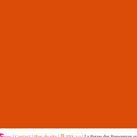
|
Contact
|
Plan du site
|
RSS 2.0
| La Revue des Ressources s