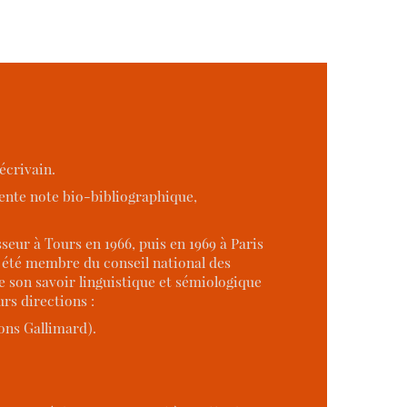
écrivain.
sente note bio-bibliographique,
seur à Tours en 1966, puis en 1969 à Paris
a été membre du conseil national des
de son savoir linguistique et sémiologique
urs directions :
ions Gallimard).