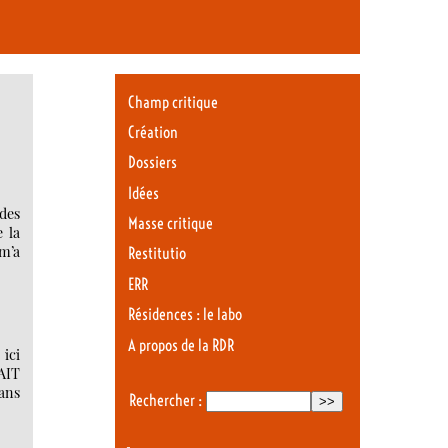
Champ critique
Création
Dossiers
Idées
 des
Masse critique
e la
m’a
Restitutio
ERR
Résidences : le labo
A propos de la RDR
 ici
AIT
ans
Rechercher :