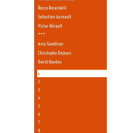
Rocco Rorandelli
Sebastien Ayreault
Victor Hérault
***
Amy Goodman
Christophe Dejours
David Hawkes
1
2
3
4
5
6
7
8