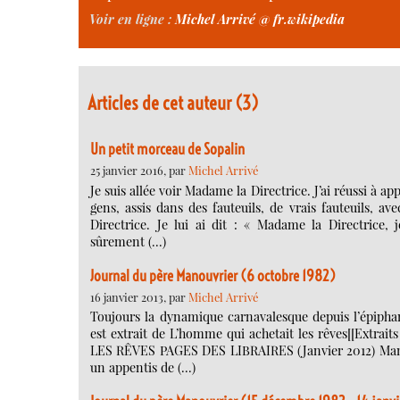
Voir en ligne :
Michel Arrivé @ fr.wikipedia
Articles de cet auteur (3)
Un petit morceau de Sopalin
25 janvier 2016, par
Michel Arrivé
Je suis allée voir Madame la Directrice. J’ai réussi à a
gens, assis dans des fauteuils, de vrais fauteuils, 
Directrice. Je lui ai dit : « Madame la Directrice
sûrement (…)
Journal du père Manouvrier (6 octobre 1982)
16 janvier 2013, par
Michel Arrivé
Toujours la dynamique carnavalesque depuis l’épiphan
est extrait de L’homme qui achetait les rêves[[Extr
LES RÊVES PAGES DES LIBRAIRES (Janvier 2012) Manouv
un appentis de (…)