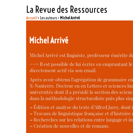
La Revue des Ressources
Accueil
> Les auteurs >
Michel Arrivé
Michel Arrivé
Michel Arrivé est linguiste, professeur émérite d
==> Il est possible de lui écrire en empruntant l
directement actif via son email.
Après avoir obtenu l’agrégation de grammaire en 1
X-Nanterre. Docteur en en Lettres et sciences hum
universités dont il a présidé la section des scien
dans la méthodologie structuraliste puis plus sing
–
Édition et analyse du texte d’Alfred Jarry, dont 
–
Travaux de linguistique française et d’histoire d
–
Recherches sur les relations entre langage et i
–
Création de nouvelles et de romans.