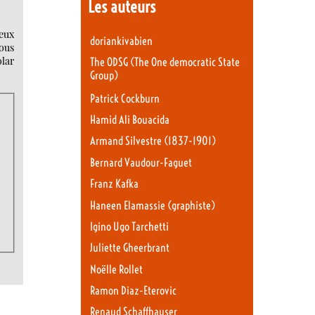
Les auteurs
deux
doriankivabien
ous
olar
The ODSG (The One democratic State
Group)
Patrick Cockburn
Hamid Ali Bouacida
Armand Silvestre (1837-1901)
Bernard Vaudour-Faguet
Franz Kafka
Haneen Elamassie (graphiste)
Igino Ugo Tarchetti
Juliette Gheerbrant
Noëlle Rollet
Ramon Diaz-Eterovic
Renaud Schaffhauser