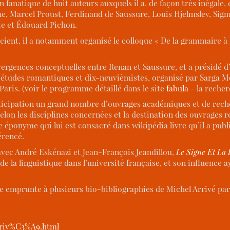
n fanatique de huit auteurs auxquels il a, de façon très inégale,
ne, Marcel Proust, Ferdinand de Saussure, Louis Hjelmslev, Sigm
te et Édouard Pichon.
cient, il a notamment organisé le colloque « De la grammaire à l
ergences conceptuelles entre Renan et Saussure, et a présidé d’a
s études romantiques et dix-neuvièmistes, organisé par Sarga Mo
Paris. (voir le programme détaillé dans le site
fabula
- la recher
participation un grand nombre d’ouvrages académiques et de rech
on les disciplines concernées et la destination des ouvrages ren
le éponyme qui lui est consacré dans wikipédia livre qu’il a publ
érencé.
 avec André Eskénazi et Jean-François Jeandillou,
Le Signe Et La
de la linguistique dans l’université française, et son influence
e emprunte à plusieurs bio-bibliographies de Michel Arrivé par
rriv%C3%A9.html