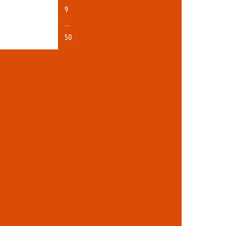
9
…
50