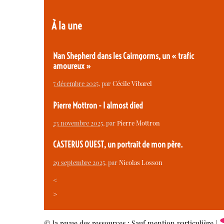
À la une
Nan Shepherd dans les Cairngorms, un « trafic
amoureux »
7 décembre 2025
, par
Cécile Vibarel
Pierre Mottron - I almost died
23 novembre 2025
, par
Pierre Mottron
CASTERUS OUEST, un portrait de mon père.
29 septembre 2025
, par
Nicolas Losson
<
>
© la revue des ressources : Sauf mention particulière |