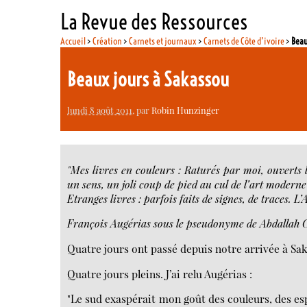
La Revue des Ressources
Accueil
>
Création
>
Carnets et journaux
>
Carnets de Côte d’ivoire
>
Beau
Beaux jours à Sakassou
lundi 8 août 2011
, par
Robin Hunzinger
"Mes livres en couleurs : Raturés par moi, ouverts l
un sens, un joli coup de pied au cul de l’art moderne
Etranges livres : parfois faits de signes, de traces. L’
François Augérias sous le pseudonyme de Abdallah
Quatre jours ont passé depuis notre arrivée à Sak
Quatre jours pleins. J’ai relu Augérias :
"Le sud exaspérait mon goût des couleurs, des es