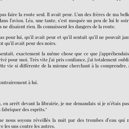
as faire la route seul. Il avait peur. L’un des frères de ma belle
ns l’avion. Léa, une tante, s’est moquée un peu de lui le soi
 ne disaient rien. Ils connaissent les dangers de la route.
s pour lui, qu’il avait peur et qu’il sentait qu’il ne pouvait ja
nt qu’il avait peur des noirs.
essentait, exactement la même chose que ce que j’appréhendai
ivé pour moi. Très vite j’ai pris confiance, j’ai totalement oubli
te vie si différente de la mienne cherchant à la comprendre, 
contrairement à lui.
, en arrêt devant la librairie, je me demandais si je n’étais pa
fabriquer des esprits."
que nous soyons réveillés la nuit par des trombes d’eau qui 
re les uns contre les autres.