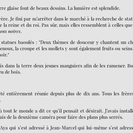
rre glaise font de beaux dessins. La lumière est splendide.
ère. Je fini par m’arrêter dans le marché à la recherche de sta
 la reine et du roi. Pas sûr, mais elles ressemblent à celles que 
ions noires
.
 statues baoulés : "Deux thèmes de douceur y chantent un c
enoux, la croupe et les mollets y sont également fruits ou seins
oir."
is dans la terre deux jeunes manguiers afin de les ramener. B
eu de bois.
été entièrement réunie depuis plus de dix ans. Tous les frère
.
out le monde a dit ce qu’il pensait et désirait. J’avais install
vais de la deuxième caméra pour faire des plans plus serrés.
’Aya qui s’est adressé à Jean-Marcel qui lui-même s’est adres