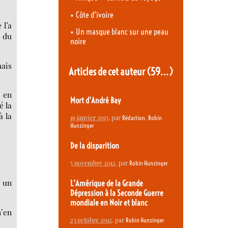
•
Côte d’ivoire
 l’a
•
Un masque blanc sur une peau
r du
noire
mais
Articles de cet auteur
(59…)
s en
Mort d’André Bay
é la
à la
16 janvier 2013
, par
,
Rédaction
Robin
Hunzinger
De la disparition
5 novembre 2012
, par
Robin Hunzinger
s un
L’Amérique de la Grande
Dépression à la Seconde Guerre
mondiale en Noir et blanc
n’en
23 octobre 2012
, par
Robin Hunzinger