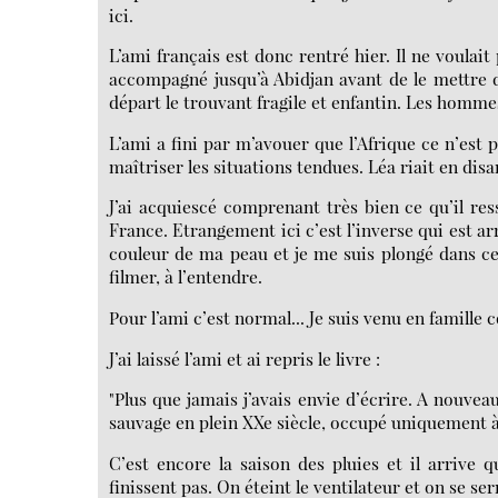
ici.
L’ami français est donc rentré hier. Il ne voulait p
accompagné jusqu’à Abidjan avant de le mettre da
départ le trouvant fragile et enfantin. Les hommes
L’ami a fini par m’avouer que l’Afrique ce n’est pa
maîtriser les situations tendues. Léa riait en disa
J’ai acquiescé comprenant très bien ce qu’il r
France. Etrangement ici c’est l’inverse qui est arr
couleur de ma peau et je me suis plongé dans cet
filmer, à l’entendre.
Pour l’ami c’est normal... Je suis venu en famille 
J’ai laissé l’ami et ai repris le livre :
"Plus que jamais j’avais envie d’écrire. A nouveau
sauvage en plein XXe siècle, occupé uniquement à 
C’est encore la saison des pluies et il arrive 
finissent pas. On éteint le ventilateur et on se ser