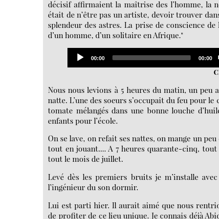
décisif affirmaient la maîtrise des l’homme, l
était de n’être pas un artiste, devoir trouver dans 
splendeur des astres. La prise de conscience de l
d’un homme, d’un solitaire en Afrique."
Audio
Current
Total
00:00
00:00
Player
time
duratio
C
Nous nous levions à 5 heures du matin, un peu av
natte. L’une des soeurs s’occupait du feu pour le
tomate mélangés dans une bonne louche d’huile,
enfants pour l’école.
On se lave, on refait ses nattes, on mange un peu d
tout en jouant.... A 7 heures quarante-cinq, tout
tout le mois de juillet.
Levé dès les premiers bruits je m’installe ave
l’ingénieur du son dormir.
Lui est parti hier. Il aurait aimé que nous rentr
de profiter de ce lieu unique. Je connais déjà Abi