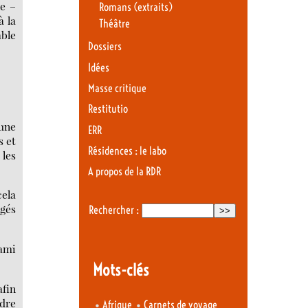
le –
Romans (extraits)
à la
Théâtre
able
Dossiers
Idées
Masse critique
Restitutio
 une
ERR
s et
Résidences : le labo
 les
A propos de la RDR
cela
ngés
Rechercher :
 ami
Mots-clés
afin
ndre
•
•
Afrique
Carnets de voyage