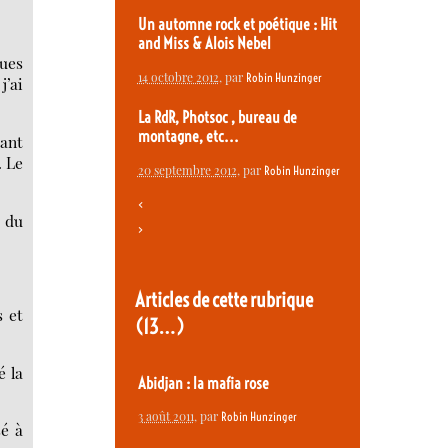
Un automne rock et poétique : Hit
and Miss & Alois Nebel
tues
14 octobre 2012
, par
Robin Hunzinger
j’ai
La RdR, Photsoc , bureau de
montagne, etc...
hant
. Le
20 septembre 2012
, par
Robin Hunzinger
<
u du
>
Articles de cette rubrique
s et
(13…)
é la
Abidjan : la mafia rose
3 août 2011
, par
Robin Hunzinger
sé à