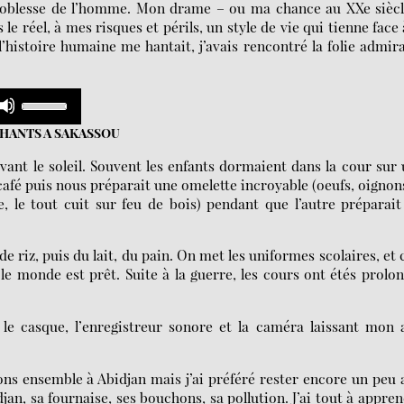
a noblesse de l’homme. Mon drame – ou ma chance au XXe sièc
le réel, à mes risques et périls, un style de vie qui tienne face 
’histoire humaine me hantait, j’avais rencontré la folie admir
Use
Up/Down
n
Arrow
HANTS A SAKASSOU
keys
to
ant le soleil. Souvent les enfants dormaient dans la cour sur
increase
 café puis nous préparait une omelette incroyable (oeufs, oignon
or
 le tout cuit sur feu de bois) pendant que l’autre préparait
decrease
volume.
e riz, puis du lait, du pain. On met les uniformes scolaires, et 
 le monde est prêt. Suite à la guerre, les cours ont étés prolo
c le casque, l’enregistreur sonore et la caméra laissant mon
ions ensemble à Abidjan mais j’ai préféré rester encore un peu 
djan, sa fournaise, ses bouchons, sa pollution. J’ai tout à appre