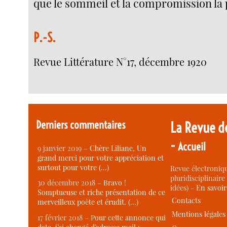
que le sommeil et la compromission la 
P.-S.
Revue Littérature N°17, décembre 1920
Derniers commentaires
La Revue d
-
Accueil
9 janvier 2019 –
Chère Liliane, Un
grand merci pour votre appréciation et
surtout pour votre (…)
Revue électroniqu
pluridisciplinaire 
30 décembre 2018 –
Bravo !
idées) -
En savoi
Somptueuse et riche présentation de ce
Contacts
merveilleux poète et érudit. (…)
Mentions légales
17 février 2018 –
Pour cette annonce qui