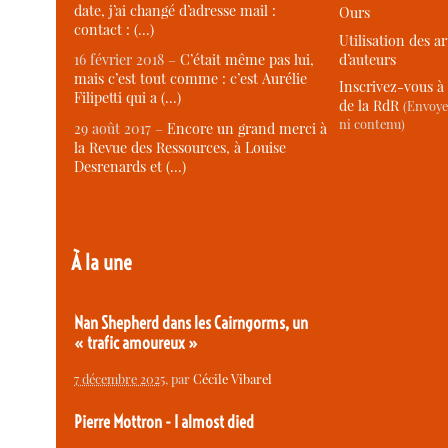
date, j’ai changé d’adresse mail :
Ours
contact : (…)
Utilisation des ar
d’auteurs
16 février 2018 –
C’était même pas lui,
mais c’est tout comme : c’est Aurélie
Inscrivez-vous à 
Filipetti qui a (…)
de la RdR
(Envoye
ni contenu)
29 août 2017 –
Encore un grand merci à
la Revue des Ressources, à Louise
Desrenards et (…)
À la une
Nan Shepherd dans les Cairngorms, un
« trafic amoureux »
7 décembre 2025
, par
Cécile Vibarel
Pierre Mottron - I almost died