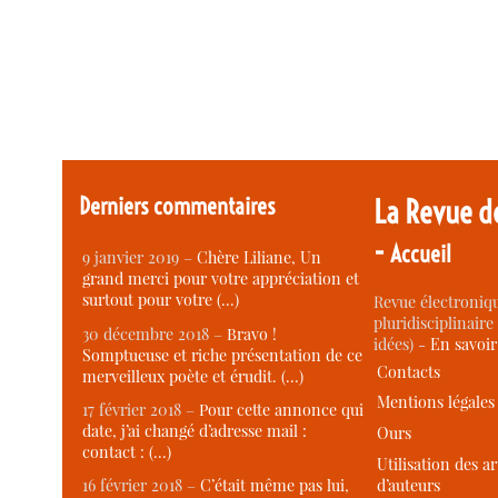
Derniers commentaires
La Revue d
-
Accueil
9 janvier 2019 –
Chère Liliane, Un
grand merci pour votre appréciation et
surtout pour votre (…)
Revue électroniqu
pluridisciplinaire 
30 décembre 2018 –
Bravo !
idées) -
En savoi
Somptueuse et riche présentation de ce
Contacts
merveilleux poète et érudit. (…)
Mentions légales
17 février 2018 –
Pour cette annonce qui
date, j’ai changé d’adresse mail :
Ours
contact : (…)
Utilisation des ar
d’auteurs
16 février 2018 –
C’était même pas lui,