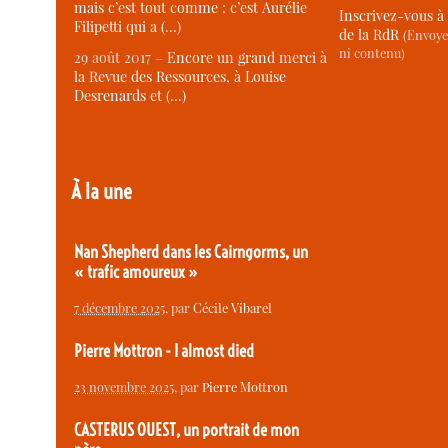
mais c’est tout comme : c’est Aurélie
Inscrivez-vous à 
Filipetti qui a (…)
de la RdR
(Envoye
ni contenu)
29 août 2017 –
Encore un grand merci à
la Revue des Ressources, à Louise
Desrenards et (…)
À la une
Nan Shepherd dans les Cairngorms, un
« trafic amoureux »
7 décembre 2025
, par
Cécile Vibarel
Pierre Mottron - I almost died
23 novembre 2025
, par
Pierre Mottron
CASTERUS OUEST, un portrait de mon