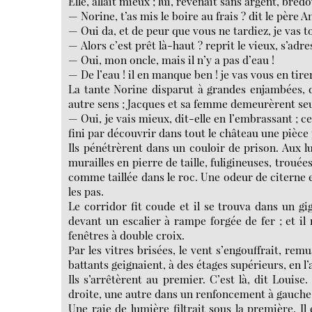
Elle, allait mieux ; lui, revenait sans argent, bredo
— Norine, t’as mis le boire au frais ? dit le père A
— Oui da, et de peur que vous ne tardiez, je vas t
— Alors c’est prêt là-haut ? reprit le vieux, s’adr
— Oui, mon oncle, mais il n’y a pas d’eau !
— De l’eau ! il en manque ben ! je vas vous en tire
La tante Norine disparut à grandes enjambées, d
autre sens ; Jacques et sa femme demeurèrent seu
— Oui, je vais mieux, dit-elle en l’embrassant ; 
fini par découvrir dans tout le château une pièce
Ils pénétrèrent dans un couloir de prison. Aux l
murailles en pierre de taille, fuligineuses, trou
comme taillée dans le roc. Une odeur de citerne e
les pas.
Le corridor fit coude et il se trouva dans un g
devant un escalier à rampe forgée de fer ; et il
fenêtres à double croix.
Par les vitres brisées, le vent s’engouffrait, re
battants geignaient, à des étages supérieurs, en l’a
Ils s’arrêtèrent au premier. C’est là, dit Louise
droite, une autre dans un renfoncement à gauche
Une raie de lumière filtrait sous la première. Il