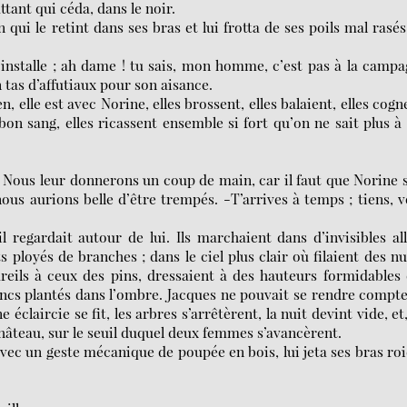
ttant qui céda, dans le noir.
ui le retint dans ses bras et lui frotta de ses poils mal rasés
s’installe ; ah dame ! tu sais, mon homme, c’est pas à la camp
 tas d’affutiaux pour son aisance.
, elle est avec Norine, elles brossent, elles balaient, elles cogn
bon sang, elles ricassent ensemble si fort qu’on ne sait plus à
x. Nous leur donnerons un coup de main, car il faut que Norine 
 nous aurions belle d’être trempés. -T’arrives à temps ; tiens, v
l regardait autour de lui. Ils marchaient dans d’invisibles al
ployés de branches ; dans le ciel plus clair où filaient des n
pareils à ceux des pins, dressaient à des hauteurs formidables
oncs plantés dans l’ombre. Jacques ne pouvait se rendre compt
e éclaircie se fit, les arbres s’arrêtèrent, la nuit devint vide, et
château, sur le seuil duquel deux femmes s’avancèrent.
 avec un geste mécanique de poupée en bois, lui jeta ses bras ro