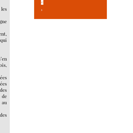
<
 les
>
agne
ent,
 qui
s’en
ois,
lées
uées
 des
e de
, au
ides