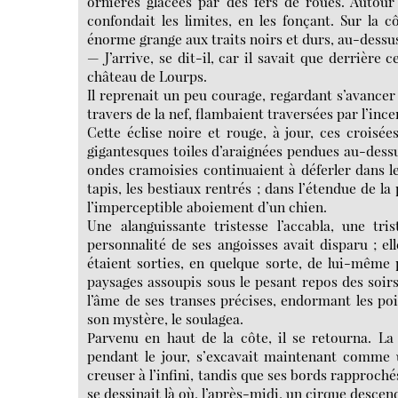
ornières glacées par des fers de roues. Autour
confondait les limites, en les fonçant. Sur la cô
énorme grange aux traits noirs et durs, au-dessus
— J’arrive, se dit-il, car il savait que derrière c
château de Lourps.
Il reprenait un peu courage, regardant s’avancer 
travers de la nef, flambaient traversées par l’inc
Cette éclise noire et rouge, à jour, ces croisée
gigantesques toiles d’araignées pendues au-dessus
ondes cramoisies continuaient à déferler dans le
tapis, les bestiaux rentrés ; dans l’étendue de la
l’imperceptible aboiement d’un chien.
Une alanguissante tristesse l’accabla, une tri
personnalité de ses angoisses avait disparu ; ell
étaient sorties, en quelque sorte, de lui-même 
paysages assoupis sous le pesant repos des soirs 
l’âme de ses transes précises, endormant les poi
son mystère, le soulagea.
Parvenu en haut de la côte, il se retourna. L
pendant le jour, s’excavait maintenant comme u
creuser à l’infini, tandis que ses bords rapproch
se dessinait là où, l’après-midi, un cirque descen