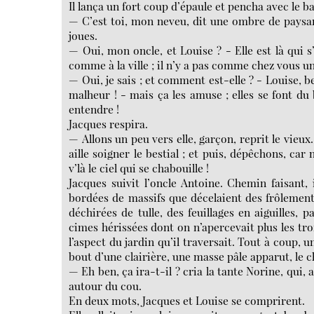
Il lança un fort coup d’épaule et pencha avec le ba
— C’est toi, mon neveu, dit une ombre de paysan q
joues.
— Oui, mon oncle, et Louise ? - Elle est là qui 
comme à la ville ; il n’y a pas comme chez vous un
— Oui, je sais ; et comment est-elle ? - Louise, ben
malheur ! - mais ça les amuse ; elles se font du 
entendre !
Jacques respira.
— Allons un peu vers elle, garçon, reprit le vieu
aille soigner le bestial ; et puis, dépêchons, car
v’là le ciel qui se chabouille !
Jacques suivit l’oncle Antoine. Chemin faisant, i
bordées de massifs que décelaient des frôlements 
déchirées de tulle, des feuillages en aiguilles, 
cimes hérissées dont on n’apercevait plus les tr
l’aspect du jardin qu’il traversait. Tout à coup, un
bout d’une clairière, une masse pâle apparut, le 
— Eh ben, ça ira-t-il ? cria la tante Norine, qui,
autour du cou.
En deux mots, Jacques et Louise se comprirent.