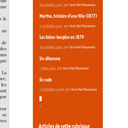
cule
19 octobre 2013
, par
Joris-Karl Huysmans
 une
Marthe, histoire d’une fille (1877)
s le
17 octobre 2012
, par
Joris-Karl Huysmans
s au
Les folies-bergère en 1879
à de
14 octobre 2011
, par
Joris-Karl Huysmans
 des
sans
Un dilemme
 que
7 juin 2010
, par
Joris-Karl Huysmans
. La
pre,
En rade
 les
23 octobre 2009
, par
Joris-Karl Huysmans
eant
 par
<
>
eur
t se
bres
Articles de cette rubrique