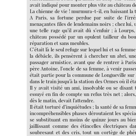
avait indiqué pour monter plus vite au château d
La chienne de vie ! murmura-t-il, en baissant la t
A Paris, sa fortune perdue par suite de l’irré
menaçantes files de lendemains noirs ; chez lui, 
une telle rage qu’il avait dû s’enfuir ; à Lourp
château possédé par un opulent tailleur du boule
réparation et sans meubles.
C’était là le seul refuge sur lequel lui et sa fe
la débâcle, ils pensèrent à chercher un abri, une
passager armistice, avant que de rentrer à Paris
père Antoine, l’oncle de sa femme, à venir passer
était partie pour la commune de Longueville sur le
dans le train jusqu’à la station des Ormes où il 
Il y avait visité un ami, insolvable ou se disant
essuyé en fin de compte un refus très net ; alors, 
dès le matin, devait l’attendre.
Il était torturé d’inquiétudes ; la santé de sa fe
incompréhensibles phases déroutaient les spécial
se substituant en moins de quinze jours au bie
jaillissant comme des étincelles électriques da
soubresaut et des cris, tout un cortège de phé