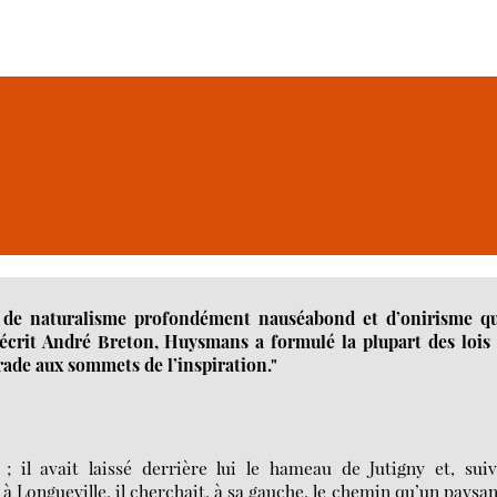
ge de naturalisme profondément nauséabond et d’onirisme qu
, écrit André Breton, Huysmans a formulé la plupart des lois
 rade aux sommets de l’inspiration."
 il avait laissé derrière lui le hameau de Jutigny et, sui
 Longueville, il cherchait, à sa gauche, le chemin qu’un paysan