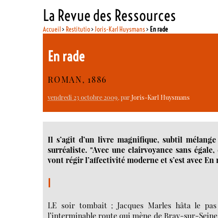
La Revue des Ressources
Accueil
>
Restitutio
>
Joris-Karl Huysmans
>
En rade
En rade
ROMAN, 1886
vendredi 23 octobre 2009
, par
Joris-Karl Huysmans
Il s’agit d’un livre magnifique, subtil mélan
surréaliste. "Avec une clairvoyance sans égale
vont régir l’affectivité moderne et s’est avec En
I
LE soir tombait ; Jacques Marles hâta le pas ;
l’interminable route qui mène de Bray-sur-Seine à