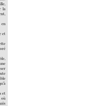
lle,
r la
ent,
s en
e et
ette
loré
ble,
 une
nser
oute
able
qu’à
s et
n où
mais