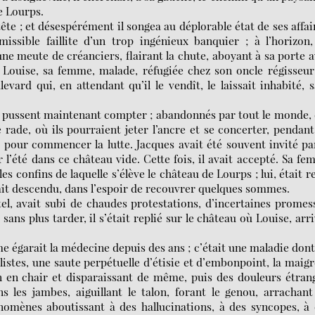
e Lourps.
ête ; et désespérément il songea au déplorable état de ses affai
missible faillite d’un trop ingénieux banquier ; à l’horizon
une meute de créanciers, flairant la chute, aboyant à sa porte 
s, Louise, sa femme, malade, réfugiée chez son oncle régisseu
vard qui, en attendant qu’il le vendît, le laissait inhabité, 
mme pussent maintenant compter ; abandonnés par tout le monde,
 rade, où ils pourraient jeter l’ancre et se concerter, pendan
 pour commencer la lutte. Jacques avait été souvent invité pa
 l’été dans ce château vide. Cette fois, il avait accepté. Sa f
s confins de laquelle s’élève le château de Lourps ; lui, était r
était descendu, dans l’espoir de recouvrer quelques sommes.
 tel, avait subi de chaudes protestations, d’incertaines promes
sans plus tarder, il s’était replié sur le château où Louise, arr
mme égarait la médecine depuis des ans ; c’était une maladie dont
istes, une saute perpétuelle d’étisie et d’embonpoint, la maig
n en chair et disparaissant de même, puis des douleurs étran
ns les jambes, aiguillant le talon, forant le genou, arrachan
nomènes aboutissant à des hallucinations, à des syncopes, à