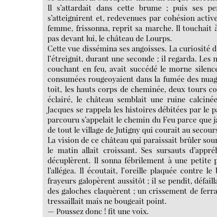
Il s’attardait dans cette brume ; puis ses pe
s’atteignirent et, redevenues par cohésion activ
femme, frissonna, reprit sa marche. Il touchait à
pas devant lui, le château de Lourps.
Cette vue dissémina ses angoisses. La curiosité d
l’étreignit, durant une seconde ; il regarda. Les 
couchant en feu, avait succédé le morne silenc
consumées rougeoyaient dans la fumée des nuages 
toit, les hauts corps de cheminée, deux tours coi
éclairé, le château semblait une ruine calciné
Jacques se rappela les histoires débitées par le p
parcouru s’appelait le chemin du Feu parce que jad
de tout le village de Jutigny qui courait au seco
La vision de ce château qui paraissait brûler so
le matin allait croissant. Ses sursauts d’appr
décuplèrent. Il sonna fébrilement à une petite p
l’allégea. Il écoutait, l’oreille plaquée contre 
frayeurs galopèrent aussitôt ; il se pendit, défai
des galoches claquèrent ; un crissement de ferrai
tressaillait mais ne bougeait point.
— Poussez donc ! fit une voix.