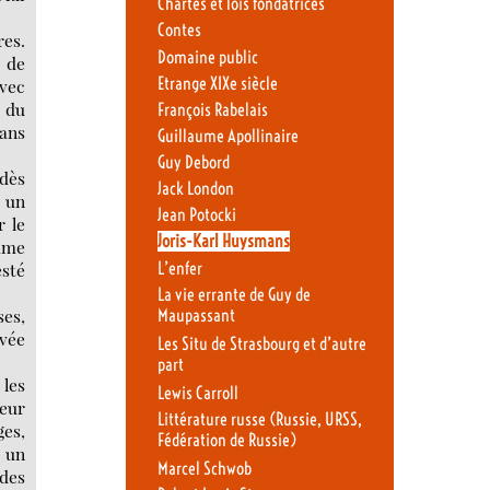
Chartes et lois fondatrices
Contes
res.
Domaine public
, de
Etrange XIXe siècle
avec
r du
François Rabelais
sans
Guillaume Apollinaire
Guy Debord
 dès
Jack London
t un
Jean Potocki
r le
Joris-Karl Huysmans
emme
L’enfer
esté
La vie errante de Guy de
ses,
Maupassant
ivée
Les Situ de Strasbourg et d’autre
part
 les
Lewis Carroll
reur
Littérature russe (Russie, URSS,
ges,
Fédération de Russie)
t un
Marcel Schwob
 des