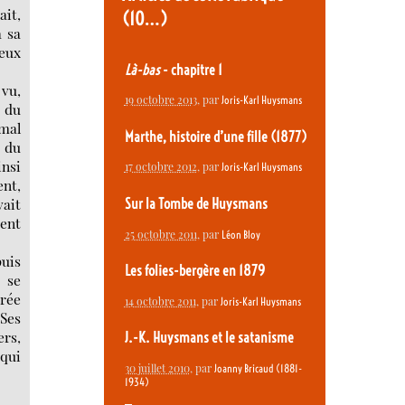
it,
(10…)
à sa
deux
Là-bas
- chapitre 1
 vu,
19 octobre 2013
, par
Joris-Karl Huysmans
s du
 mal
Marthe, histoire d’une fille (1877)
e du
insi
17 octobre 2012
, par
Joris-Karl Huysmans
ent,
vait
Sur la Tombe de Huysmans
ment
25 octobre 2011
, par
Léon Bloy
puis
Les folies-bergère en 1879
s se
irée
14 octobre 2011
, par
Joris-Karl Huysmans
 Ses
ers,
J.-K. Huysmans et le satanisme
 qui
30 juillet 2010
, par
Joanny Bricaud (1881-
1934)