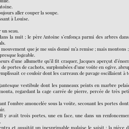
uille.
ntoine.
oujours aller couper la soupe.
essant à Louise.
r un seau.
ans la nuit ; le père Antoine s’enfonça parmi des arbres dan
ls.
ce mouvement que je me suis donné m’a remise ; mais montons ; 
 presque logeable.
ueurs d’une allumette qu’il fit craquer, Jacques aperçut d’éno
ées de portes de cachots, surplombées d’une voûte en ogive, abru
mplissait ce couloir dont les carreaux de pavage oscillaient à 
igantesque vestibule dont les panneaux peints en marbre pelai
 monta, regardant la cage carrée de pierre, percée de très pet
muant l’ombre amoncelée sous la voûte, secouant les portes dont
ir.
. Il y avait trois portes, une en face, une dans un renfonceme
.
 entra et aussitôt un inexprimable malaise le saisit ; la pièce 