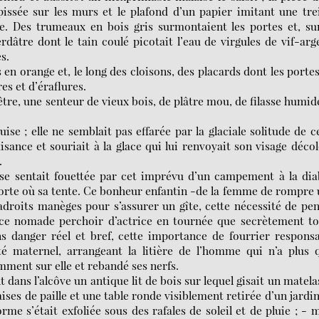
tapissée sur les murs et le plafond d’un papier imitant une trei
. Des trumeaux en bois gris surmontaient les portes et, su
dâtre dont le tain coulé picotait l’eau de virgules de vif-arg
s.
 en orange et, le long des cloisons, des placards dont les porte
es et d’éraflures.
être, une senteur de vieux bois, de plâtre mou, de filasse humid
uise ; elle ne semblait pas effarée par la glaciale solitude de c
isance et souriait à la glace qui lui renvoyait son visage déco
.
 se sentait fouettée par cet imprévu d’un campement à la dia
orte où sa tente. Ce bonheur enfantin -de la femme de rompre
adroits manèges pour s’assurer un gîte, cette nécessité de pe
r ce nomade perchoir d’actrice en tournée que secrètement t
ns danger réel et bref, cette importance de fourrier respons
té maternel, arrangeant la litière de l’homme qui n’a plus 
amment sur elle et rebandé ses nerfs.
dans l’alcôve un antique lit de bois sur lequel gisait un matela
aises de paille et une table ronde visiblement retirée d’un jardi
rme s’était exfoliée sous des rafales de soleil et de pluie ; - 