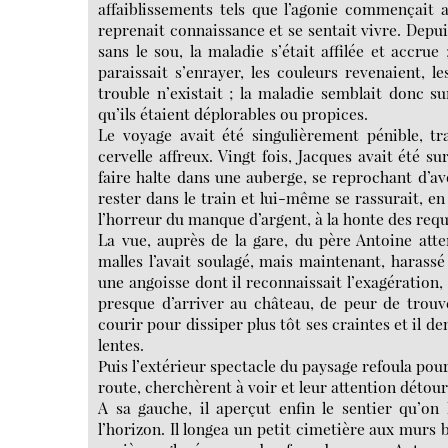
affaiblissements tels que l’agonie commençait
reprenait connaissance et se sentait vivre. Depuis c
sans le sou, la maladie s’était affilée et accrue 
paraissait s’enrayer, les couleurs revenaient, 
trouble n’existait ; la maladie semblait donc su
qu’ils étaient déplorables ou propices.
Le voyage avait été singulièrement pénible, tr
cervelle affreux. Vingt fois, Jacques avait été s
faire halte dans une auberge, se reprochant d’av
rester dans le train et lui-même se rassurait, en s
l’horreur du manque d’argent, à la honte des requ
La vue, auprès de la gare, du père Antoine att
malles l’avait soulagé, mais maintenant, harassé
une angoisse dont il reconnaissait l’exagération,
presque d’arriver au château, de peur de trouv
courir pour dissiper plus tôt ses craintes et il d
lentes.
Puis l’extérieur spectacle du paysage refoula pour
route, cherchèrent à voir et leur attention détour
A sa gauche, il aperçut enfin le sentier qu’on 
l’horizon. Il longea un petit cimetière aux murs