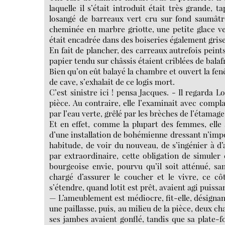
laquelle il s’était introduit était très grande, 
losangé de barreaux vert cru sur fond saumâtre
cheminée en marbre griotte, une petite glace ver
était encadrée dans des boiseries également grise
En fait de plancher, des carreaux autrefois peints
papier tendu sur châssis étaient criblées de balafr
Bien qu’on eût balayé la chambre et ouvert la fen
de cave, s’exhalait de ce logis mort.
C’est sinistre ici ! pensa Jacques. - Il regarda Lo
pièce. Au contraire, elle l’examinait avec compla
par l’eau verte, grêlé par les brèches de l’étamage
Et en effet, comme la plupart des femmes, elle
d’une installation de bohémienne dressant n’imp
habitude, de voir du nouveau, de s’ingénier à d’
par extraordinaire, cette obligation de simule
bourgeoise envie, pourvu qu’il soit atténué, sa
chargé d’assurer le coucher et le vivre, ce cô
s’étendre, quand lotit est prêt, avaient agi puiss
— L’ameublement est médiocre, fit-elle, désignant 
une paillasse, puis, au milieu de la pièce, deux ch
ses jambes avaient gonflé, tandis que sa plate-fo