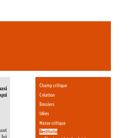
Champ critique
asi
 qui
Création
Dossiers
Idées
Masse critique
vant
Restitutio
 lui