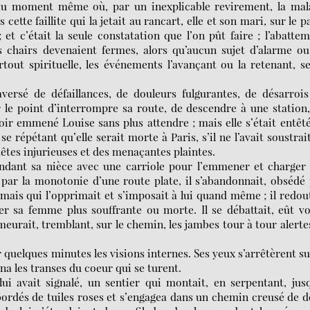
 au moment même où, par un inexplicable revirement, la mal
ette faillite qui la jetait au rancart, elle et son mari, sur le p
; et c’était la seule constatation que l’on pût faire ; l’abatte
les chairs devenaient fermes, alors qu’aucun sujet d’alarme o
rtout spirituelle, les événements l’avançant ou la retenant, s
aversé de défaillances, de douleurs fulgurantes, de désarroi
ur le point d’interrompre sa route, de descendre à une station
oir emmené Louise sans plus attendre ; mais elle s’était entêt
e répétant qu’elle serait morte à Paris, s’il ne l’avait soustrai
êtes injurieuses et des menaçantes plaintes.
endant sa nièce avec une carriole pour l’emmener et charger
 par la monotonie d’une route plate, il s’abandonnait, obsédé
 mais qui l’opprimait et s’imposait à lui quand même ; il redou
er sa femme plus souffrante ou morte. Il se débattait, eût v
emeurait, tremblant, sur le chemin, les jambes tour à tour alerte
 quelques minutes les visions internes. Ses yeux s’arrêtèrent su
na les transes du coeur qui se turent.
lui avait signalé, un sentier qui montait, en serpentant, jus
 bordés de tuiles roses et s’engagea dans un chemin creusé de 