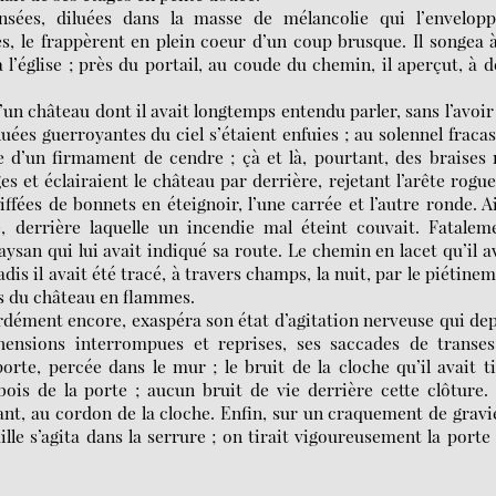
nsées, diluées dans la masse de mélancolie qui l’enveloppa
es, le frappèrent en plein coeur d’un coup brusque. Il songea 
 l’église ; près du portail, au coude du chemin, il aperçut, à 
’un château dont il avait longtemps entendu parler, sans l’avoir
nuées guerroyantes du ciel s’étaient enfuies ; au solennel fraca
e d’un firmament de cendre ; çà et là, pourtant, des braises
et éclairaient le château par derrière, rejetant l’arête rogu
ffées de bonnets en éteignoir, l’une carrée et l’autre ronde. A
e, derrière laquelle un incendie mal éteint couvait. Fatalem
aysan qui lui avait indiqué sa route. Le chemin en lacet qu’il a
is il avait été tracé, à travers champs, la nuit, par le piétine
urs du château en flammes.
urdément encore, exaspéra son état d’agitation nerveuse qui de
éhensions interrompues et reprises, ses saccades de transe
orte, percée dans le mur ; le bruit de la cloche qu’il avait t
le bois de la porte ; aucun bruit de vie derrière cette clôture.
llant, au cordon de la cloche. Enfin, sur un craquement de gravi
lle s’agita dans la serrure ; on tirait vigoureusement la porte