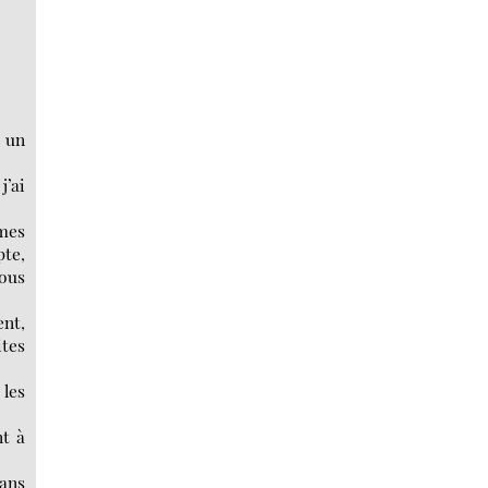
s un
j’ai
rmes
pte,
tous
ent,
ites
 les
nt à
dans