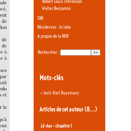
Robert Louis Stevenson
ade
avé,
Walter Benjamin
ment
ERR
u de
elon
Résidences : le labo
A propos de la RDR
s de
, de
ée à
Rechercher :
te à
 ses
 par
Mots-clés
tait
oulu
•
Joris-Karl Huysmans
s et
r la
Articles de cet auteur
(8…)
qu’à
deux
Là-bas
- chapitre 1