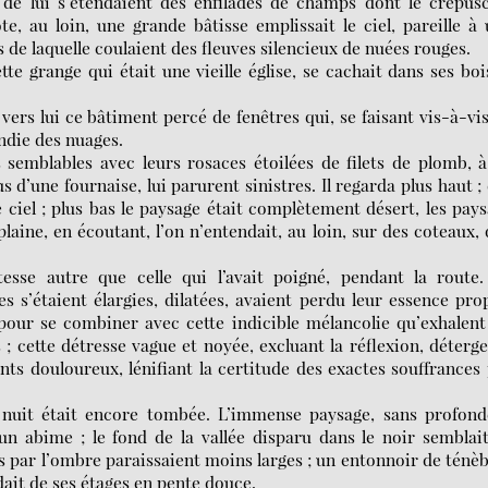
 de lui s’étendaient des enfilades de champs dont le crépus
te, au loin, une grande bâtisse emplissait le ciel, pareille à
 de laquelle coulaient des fleuves silencieux de nuées rouges.
ette grange qui était une vieille église, se cachait dans ses boi
vers lui ce bâtiment percé de fenêtres qui, se faisant vis-à-vi
endie des nuages.
s semblables avec leurs rosaces étoilées de filets de plomb, 
 d’une fournaise, lui parurent sinistres. Il regarda plus haut ;
 ciel ; plus bas le paysage était complètement désert, les pay
 plaine, en écoutant, l’on n’entendait, au loin, sur des coteaux,
stesse autre que celle qui l’avait poigné, pendant la route
es s’étaient élargies, dilatées, avaient perdu leur essence pro
pour se combiner avec cette indicible mélancolie qu’exhalent
; cette détresse vague et noyée, excluant la réflexion, déterg
nts douloureux, lénifiant la certitude des exactes souffrances
a nuit était encore tombée. L’immense paysage, sans profond
n abime ; le fond de la vallée disparu dans le noir semblai
és par l’ombre paraissaient moins larges ; un entonnoir de ténè
dait de ses étages en pente douce.