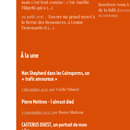
mais c’est tout comme : c’est Aurélie
Inscrivez-vous à 
Filipetti qui a (…)
de la RdR
(Envoye
ni contenu)
29 août 2017 –
Encore un grand merci à
la Revue des Ressources, à Louise
Desrenards et (…)
À la une
Nan Shepherd dans les Cairngorms, un
« trafic amoureux »
7 décembre 2025
, par
Cécile Vibarel
Pierre Mottron - I almost died
23 novembre 2025
, par
Pierre Mottron
CASTERUS OUEST, un portrait de mon