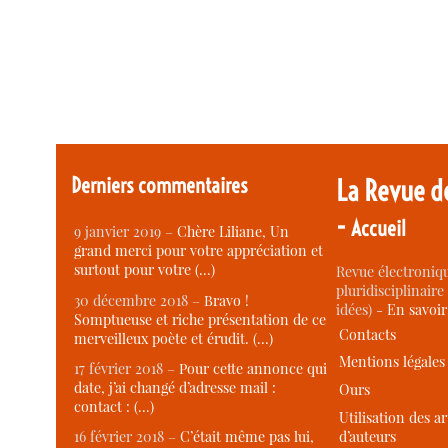
Derniers commentaires
La Revue d
-
Accueil
9 janvier 2019 –
Chère Liliane, Un
grand merci pour votre appréciation et
surtout pour votre (…)
Revue électroniqu
pluridisciplinaire 
30 décembre 2018 –
Bravo !
idées) -
En savoi
Somptueuse et riche présentation de ce
Contacts
merveilleux poète et érudit. (…)
Mentions légales
17 février 2018 –
Pour cette annonce qui
date, j’ai changé d’adresse mail :
Ours
contact : (…)
Utilisation des ar
d’auteurs
16 février 2018 –
C’était même pas lui,