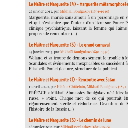
Le Maître et Marguerite (4) - Marguerite métamorphosée
25 janvier 2013, par
Mikhaïl Boulgakov (1891-1940)
Marguerite, mariée sans amour à un personnage en vue
et qui n’est autre que l’auteur d’un livre sur Ponce P
clinique psychiatrique, laissant la femme qui l’aim
propose de rencontrer (…)
Le Maître et Marguerite (3) - Le grand carnaval
24 janvier 2013, par
Mikhaïl Boulgakov (1891-1940)
Woland et sa troupe de démons sèment le trouble à Mo
Scandales et événements inexplicables se succèdent à
Elisabeth Poulet (lecture, structure de la publicat
Le Maître et Marguerite (1) - Rencontre avec Satan
11 avril 2020, par
Hélène Châtelain
,
Mikhaïl Boulgakov (1891-
PRÉFACE « Mikhail Afanassiev Boulgakov né à Kiev la
russe. » Point. Chaque mot de ce qui pourrait êt
rigoureusement stérile et réductrice. L’aventure de
l’histoire de la Russie (…)
Le Maître et Marguerite (5) - Le chemin de lune
26 janvier 2013, par
Mikhaïl Boulgakov (1891-1940)