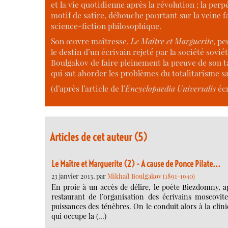
et la vie quotidienne après la révolution ; la p
motif de satire, débouche pourtant sur la veine 
science-fiction philosophique.
Son œuvre maîtresse,
Le Maître et Marguerite
, pe
le destin d’un écrivain rejeté par la société sovi
Boulgakov de faire pleinement la preuve de son t
qui sut aborder les problèmes du totalitarisme san
(d’après l’article de l’
Encyclopaedia Universalis
écr
Articles de cet auteur (5)
Le Maître et Marguerite (2) - A cause de Ponce Pilate...
23 janvier 2013, par
Mikhaïl Boulgakov (1891-1940)
En proie à un accès de délire, le poète Biezdomny, apr
restaurant de l’organisation des écrivains moscovit
puissances des ténèbres. On le conduit alors à la clini
qui occupe la (…)