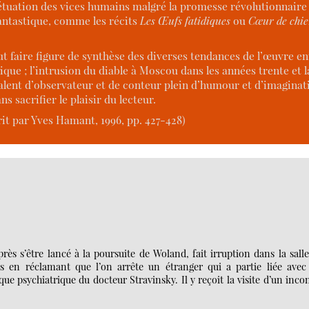
erpétuation des vices humains malgré la promesse révolutionnai
fantastique, comme les récits
Les Œufs fatidiques
ou
Cœur de chi
ut faire figure de synthèse des diverses tendances de l’œuvre ent
étique ; l’intrusion du diable à Moscou dans les années trente et
alent d’observateur et de conteur plein d’humour et d’imagina
s sacrifier le plaisir du lecteur.
it par Yves Hamant, 1996, pp. 427-428)
ès s’être lancé à la poursuite de Woland, fait irruption dans la sall
es en réclamant que l’on arrête un étranger qui a partie liée avec 
que psychiatrique du docteur Stravinsky. Il y reçoit la visite d’un inc