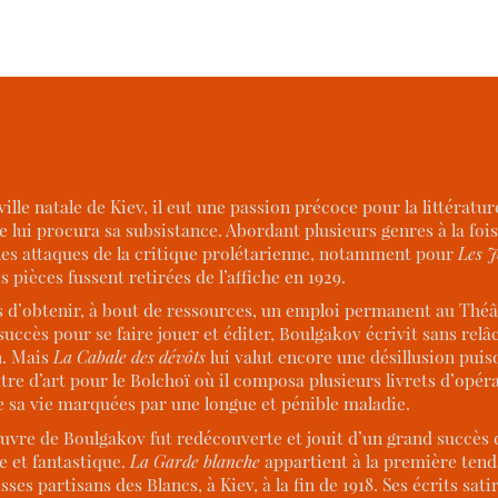
e natale de Kiev, il eut une passion précoce pour la littérature
lui procura sa subsistance. Abordant plusieurs genres à la fois, 
 les attaques de la critique prolétarienne, notamment pour
Les J
s pièces fussent retirées de l’affiche en 1929.
 d’obtenir, à bout de ressources, un emploi permanent au Théât
succès pour se faire jouer et éditer, Boulgakov écrivit sans rel
n. Mais
La Cabale des dévôts
lui valut encore une désillusion puisq
âtre d’art pour le Bolchoï où il composa plusieurs livrets d’opé
de sa vie marquées par une longue et pénible maladie.
uvre de Boulgakov fut redécouverte et jouit d’un grand succès d
e et fantastique.
La Garde blanche
appartient à la première ten
usses partisans des Blancs, à Kiev, à la fin de 1918. Ses écrits s