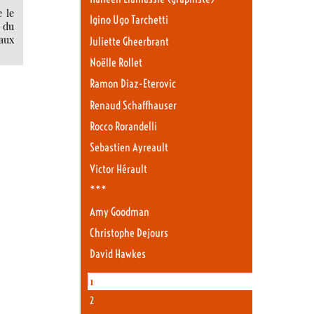
 le
Igino Ugo Tarchetti
n du
 aux
Juliette Gheerbrant
Noëlle Rollet
Ramon Diaz-Eterovic
Renaud Schaffhauser
Rocco Rorandelli
Sebastien Ayreault
Victor Hérault
***
Amy Goodman
Christophe Dejours
David Hawkes
1
2