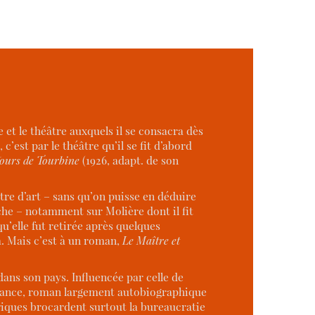
 et le théâtre auxquels il se consacra dès
c’est par le théâtre qu’il se fit d’abord
ours de Tourbine
(1926, adapt. de son
re d’art – sans qu’on puisse en déduire
âche – notamment sur Molière dont il fit
u’elle fut retirée après quelques
ra. Mais c’est à un roman,
Le Maître et
ans son pays. Influencée par celle de
dance, roman largement autobiographique
atiriques brocardent surtout la bureaucratie