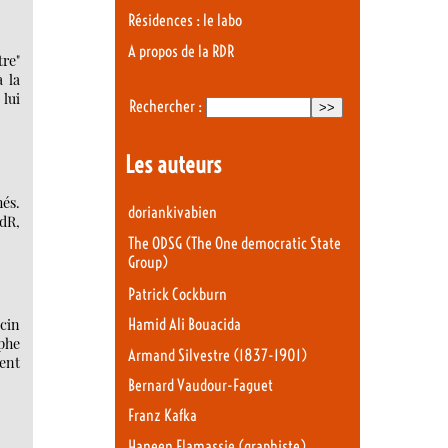
Résidences : le labo
A propos de la RDR
tre"
à la
lui
Rechercher :
Les auteurs
hés.
doriankivabien
RdR,
The ODSG (The One democratic State
Group)
Patrick Cockburn
cin
Hamid Ali Bouacida
phe
Armand Silvestre (1837-1901)
ent
Bernard Vaudour-Faguet
Franz Kafka
Haneen Elamassie (graphiste)