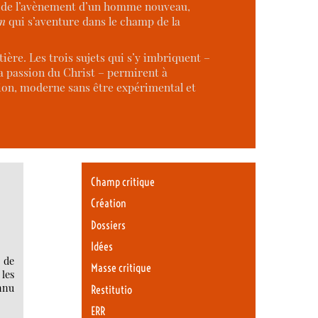
re de l’avènement d’un homme nouveau,
en
qui s’aventure dans le champ de la
ière. Les trois sujets qui s’y imbriquent –
 la passion du Christ – permirent à
tion, moderne sans être expérimental et
Champ critique
Création
Dossiers
Idées
e de
Masse critique
les
onnu
Restitutio
ERR