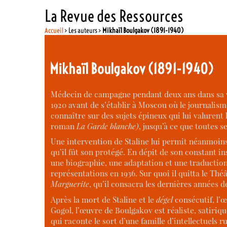
La Revue des Ressources
Accueil
> Les auteurs >
Mikhaïl Boulgakov (1891-1940)
Mikhaïl Boulgakov (1891-1940)
Médecin de campagne pendant deux ans dans sa vill
1920 avant de s’établir à Moscou où le journalisme 
connaître sur des sujets épineux qui lui valurent
roman
La Garde blanche)
, jusqu’à ce que toutes se
Une intervention de Staline lui permit néanmoins
qu’il fût son protégé. En dépit de son constant in
une biographie, une adaptation et une traductio
représentations en 1936. Sur quoi il quitta le Thé
Marguerite
, qu’il consacra les dernières années 
Après la mort de Staline et le
dégel
consécutif, l’œ
Gogol, l’œuvre de Boulgakov est réaliste, satiriqu
qui raconte le sort d’une famille d’intellectuels r