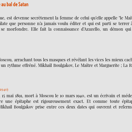
 au bal de Satan
, est devenue secrètement la femme de celui qu’elle appelle "le Maî
ilate que personne n’a jamais voulu éditer et qui est parti se terrer 
e se morfondre. Elle fait la connaissance d’Azazello, un démon qui 
scou, arrachant tous les masques et révélant les vices les mieux cac
 un rythme effréné. Mikhaïl Boulgakov, Le Maître et Marguerite ; La 
1940)
 15 mai 1891, mort à Moscou le 10 mars 1940, est un écrivain et méde
re une épitaphe est rigoureusement exact. Et comme toute épita
 Mikhail Boulgakov prise entre ces deux dates qui ouvrent et referm