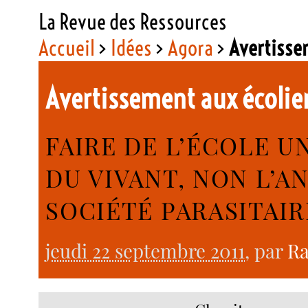
La Revue des Ressources
Accueil
>
Idées
>
Agora
>
Avertissem
Avertissement aux écolier
FAIRE DE L’ÉCOLE U
DU VIVANT, NON L’
SOCIÉTÉ PARASITAI
jeudi 22 septembre 2011
, par
Ra