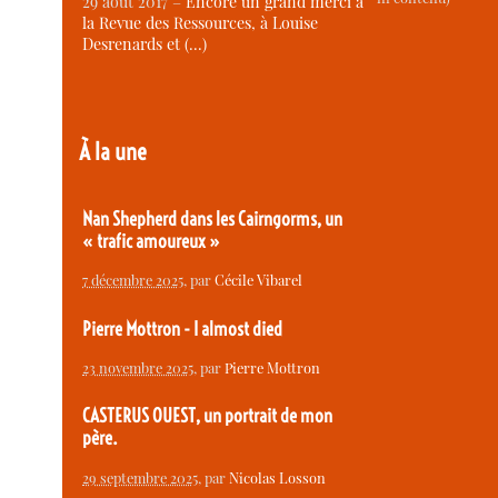
29 août 2017 –
Encore un grand merci à
la Revue des Ressources, à Louise
Desrenards et (…)
À la une
Nan Shepherd dans les Cairngorms, un
« trafic amoureux »
7 décembre 2025
, par
Cécile Vibarel
Pierre Mottron - I almost died
23 novembre 2025
, par
Pierre Mottron
CASTERUS OUEST, un portrait de mon
père.
29 septembre 2025
, par
Nicolas Losson