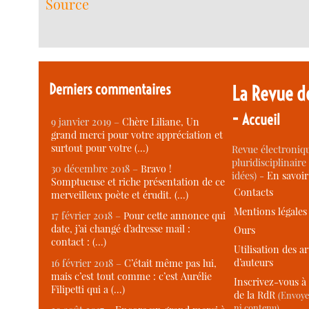
Source
Derniers commentaires
La Revue d
-
Accueil
9 janvier 2019 –
Chère Liliane, Un
grand merci pour votre appréciation et
surtout pour votre (…)
Revue électroniqu
pluridisciplinaire 
30 décembre 2018 –
Bravo !
idées) -
En savoi
Somptueuse et riche présentation de ce
Contacts
merveilleux poète et érudit. (…)
Mentions légales
17 février 2018 –
Pour cette annonce qui
date, j’ai changé d’adresse mail :
Ours
contact : (…)
Utilisation des ar
d’auteurs
16 février 2018 –
C’était même pas lui,
mais c’est tout comme : c’est Aurélie
Inscrivez-vous à 
Filipetti qui a (…)
de la RdR
(Envoye
ni contenu)