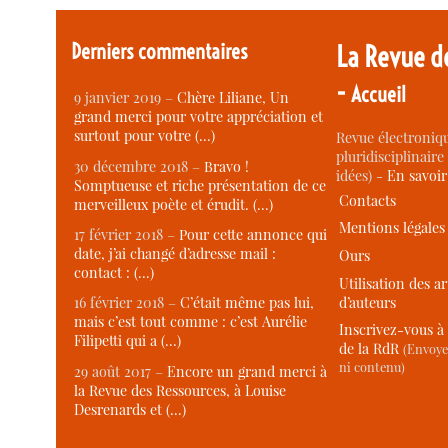
Derniers commentaires
La Revue d
-
Accueil
9 janvier 2019 –
Chère Liliane, Un
grand merci pour votre appréciation et
surtout pour votre (…)
Revue électroniqu
pluridisciplinaire 
30 décembre 2018 –
Bravo !
idées) -
En savoi
Somptueuse et riche présentation de ce
Contacts
merveilleux poète et érudit. (…)
Mentions légales
17 février 2018 –
Pour cette annonce qui
date, j’ai changé d’adresse mail :
Ours
contact : (…)
Utilisation des ar
d’auteurs
16 février 2018 –
C’était même pas lui,
mais c’est tout comme : c’est Aurélie
Inscrivez-vous à 
Filipetti qui a (…)
de la RdR
(Envoye
ni contenu)
29 août 2017 –
Encore un grand merci à
la Revue des Ressources, à Louise
Desrenards et (…)