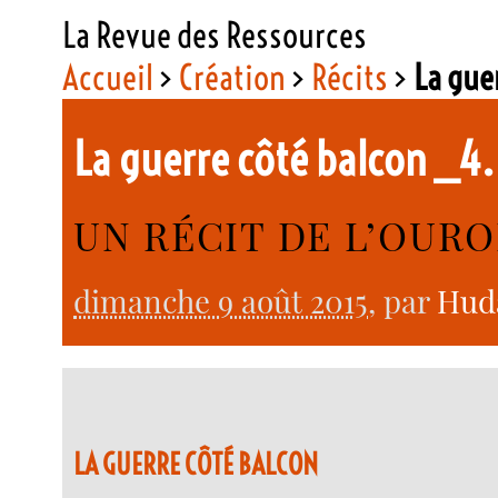
La Revue des Ressources
Accueil
>
Création
>
Récits
>
La gue
La guerre côté balcon _4.
UN RÉCIT DE L’OURO
dimanche 9 août 2015
, par
Hud
LA GUERRE CÔTÉ BALCON