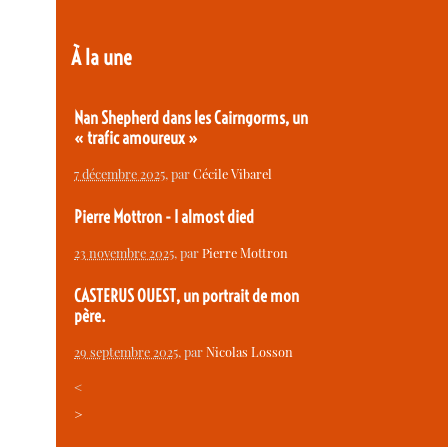
À la une
Nan Shepherd dans les Cairngorms, un
« trafic amoureux »
7 décembre 2025
, par
Cécile Vibarel
Pierre Mottron - I almost died
23 novembre 2025
, par
Pierre Mottron
CASTERUS OUEST, un portrait de mon
père.
29 septembre 2025
, par
Nicolas Losson
<
>