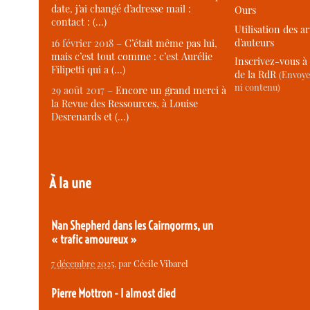
date, j’ai changé d’adresse mail :
Ours
contact : (…)
Utilisation des ar
d’auteurs
16 février 2018 –
C’était même pas lui,
mais c’est tout comme : c’est Aurélie
Inscrivez-vous à 
Filipetti qui a (…)
de la RdR
(Envoye
ni contenu)
29 août 2017 –
Encore un grand merci à
la Revue des Ressources, à Louise
Desrenards et (…)
À la une
Nan Shepherd dans les Cairngorms, un
« trafic amoureux »
7 décembre 2025
, par
Cécile Vibarel
Pierre Mottron - I almost died