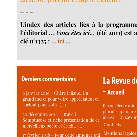
–
- -
L’index des articles liés à la programm
l’éditorial
... Vous êtes ici...
(été 2011) est 
clé n°1325 :
... ici...
.
Derniers commentaires
La Revue d
-
Accueil
9 janvier 2019 –
Chère Liliane, Un
grand merci pour votre appréciation et
surtout pour votre (…)
Revue électroniqu
pluridisciplinaire 
30 décembre 2018 –
Bravo !
idées) -
En savoi
Somptueuse et riche présentation de ce
Contacts
merveilleux poète et érudit. (…)
Mentions légales
17 février 2018 –
Pour cette annonce qui