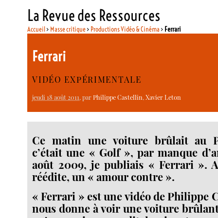
La Revue des Ressources
Accueil
>
Masse critique
>
Productions Vidéo & Cinéma
>
Ferrari
Ferrari
VIDÉO EXPÉRIMENTALE
jeudi 18 août 2011
, par
Philippe Castellin
,
Xavier Leton
Ce matin une voiture brûlait au P
c’était une « Golf », par manque d’
août 2009, je publiais « Ferrari ». A
réédite, un « amour contre ».
« Ferrari » est une vidéo de Philippe C
nous donne à voir une voiture brûlant