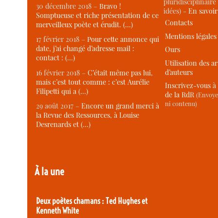
pluridisciplinaire 
30 décembre 2018 –
Bravo !
idées) -
En savoi
Somptueuse et riche présentation de ce
Contacts
merveilleux poète et érudit. (…)
Mentions légales
17 février 2018 –
Pour cette annonce qui
date, j’ai changé d’adresse mail :
Ours
contact : (…)
Utilisation des ar
d’auteurs
16 février 2018 –
C’était même pas lui,
mais c’est tout comme : c’est Aurélie
Inscrivez-vous à 
Filipetti qui a (…)
de la RdR
(Envoye
ni contenu)
29 août 2017 –
Encore un grand merci à
la Revue des Ressources, à Louise
Desrenards et (…)
À la une
Deux poètes chamans : Ted Hughes et
Kenneth White