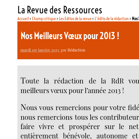
La Revue des Ressources
Accueil
>
Champ critique
>
Les Editos de la revue
>
L’édito de la rédaction
>
Nos 
Nos Meilleurs Vœux pour 2013 !
mardi 1er janvier 2013
, par
Rédaction
T
oute la rédaction de la RdR vou
meilleurs vœux pour l’année 2013 !
N
ous vous remercions pour votre fidél
nous remercions tous les contributeur
faire vivre et prospérer sur le net 
entièrement bénévole, autonome et