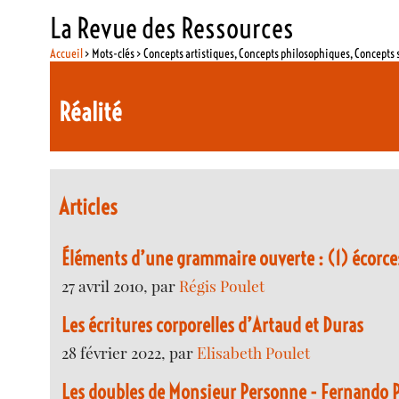
La Revue des Ressources
Accueil
> Mots-clés > Concepts artistiques, Concepts philosophiques, Concepts 
Réalité
Articles
Éléments d’une grammaire ouverte : (1) écorce
27 avril 2010, par
Régis Poulet
Les écritures corporelles d’Artaud et Duras
28 février 2022, par
Elisabeth Poulet
Les doubles de Monsieur Personne - Fernando 