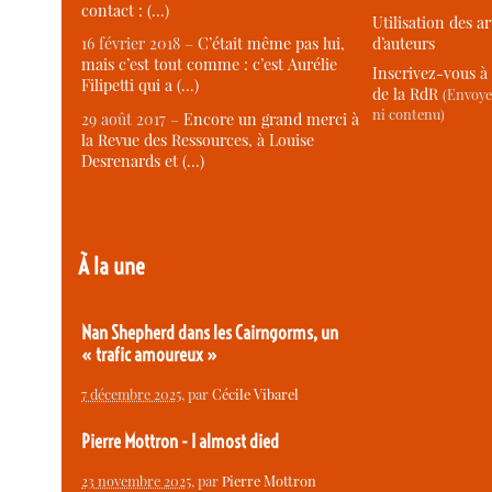
contact : (…)
Utilisation des ar
d’auteurs
16 février 2018 –
C’était même pas lui,
mais c’est tout comme : c’est Aurélie
Inscrivez-vous à 
Filipetti qui a (…)
de la RdR
(Envoye
ni contenu)
29 août 2017 –
Encore un grand merci à
la Revue des Ressources, à Louise
Desrenards et (…)
À la une
Nan Shepherd dans les Cairngorms, un
« trafic amoureux »
7 décembre 2025
, par
Cécile Vibarel
Pierre Mottron - I almost died
23 novembre 2025
, par
Pierre Mottron